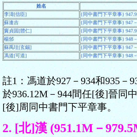
姓名
李濤[信臣]
{同中書門下平章事} 947.9
蘇逢吉
{同中書門下平章事} 947－
竇貞固[體仁]
{同中書門下平章事} 947.9
楊邠
{同中書門下平章事} 948－9
蘇禹珪[玄錫]
{同中書門下平章事} 947－
馮道[可道]
{同中書門下平章事} 948－95
註1：馮道於927－934和935
於936.12M－944間任[後]晉
[後]周同中書門下平章事。
2. [北]漢 (951.1M－979.5