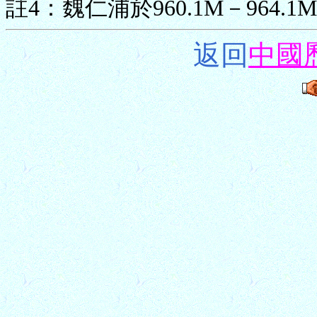
註4：魏仁浦於960.1M－964
返回
中國