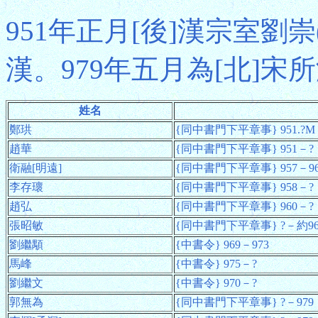
951年正月[後]漢宗室劉
漢。979年五月為[北]宋
姓名
鄭珙
{同中書門下平章事} 951.?M
趙華
{同中書門下平章事} 951－?
衛融[明遠]
{同中書門下平章事} 957－96
李存瓌
{同中書門下平章事} 958－?
趙弘
{同中書門下平章事} 960－?
張昭敏
{同中書門下平章事} ?－約96
劉繼顒
{中書令} 969－973
馬峰
{中書令} 975－?
劉繼文
{中書令} 970－?
郭無為
{同中書門下平章事} ?－979