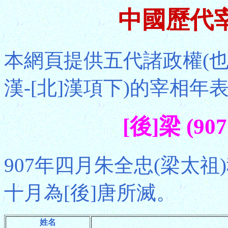
中國歷代
本網頁提供五代諸政權(也
漢-[北]漢項下)的宰相年
[後]梁 (90
907年四月朱全忠(梁太祖
十月為[後]唐所滅。
姓名