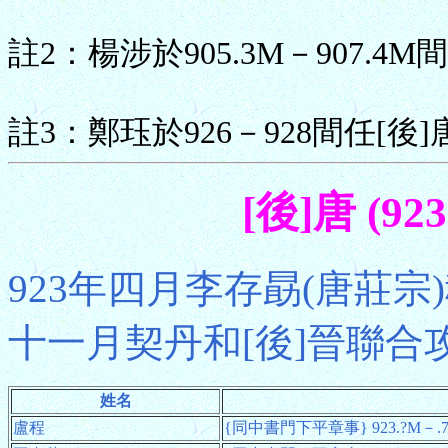
註2：楊涉於905.3M－907.
註3：鄭珏於926－928間任[
[後]唐 (92
923年四月李存勗(唐莊宗
十一月契丹和[後]晉聯合攻
姓名
盧程
{同中書門下平章事} 923.?M－.