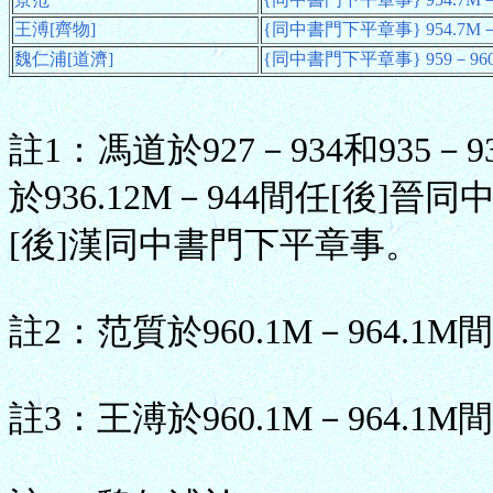
王溥[齊物]
{同中書門下平章事} 954.7M－96
魏仁浦[道濟]
{同中書門下平章事} 959－960.
註1：馮道於927－934和935
於936.12M－944間任[後]晉
[後]漢同中書門下平章事。
註2：范質於960.1M－964.
註3：王溥於960.1M－964.