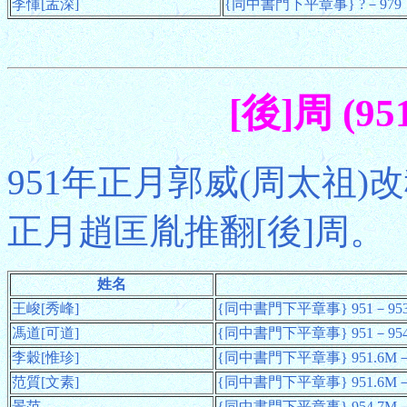
李惲[孟深]
{同中書門下平章事} ?－979
[後]周 (95
951年正月郭威(周太祖)
正月趙匡胤推翻[後]周。
姓名
王峻[秀峰]
{同中書門下平章事} 951－95
馮道[可道]
{同中書門下平章事} 951－954 
李穀[惟珍]
{同中書門下平章事} 951.6M－
范質[文素]
{同中書門下平章事} 951.6M－96
景范
{同中書門下平章事} 954.7M－