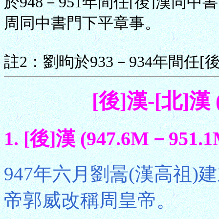
於948－951年間任[後]漢同中
周同中書門下平章事。
註2：劉昫於933－934年間任
[後]漢-[北]漢 
1. [後]漢 (947.6M－951.1
947年六月劉暠(漢高祖)建
帝郭威改稱周皇帝。