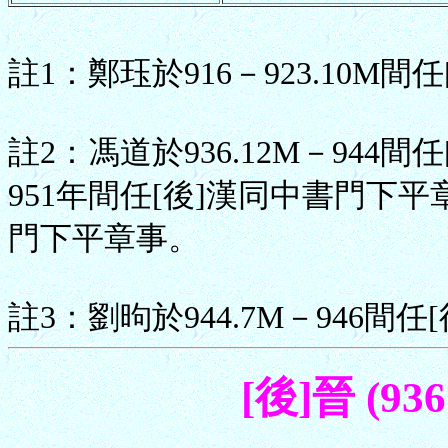
註1：鄭珏於916－923.10M
註2：馮道於936.12M－944
951年間任[後]漢同中書門下平章
門下平章事。
註3：劉昫於944.7M－946間
[後]晉 (93