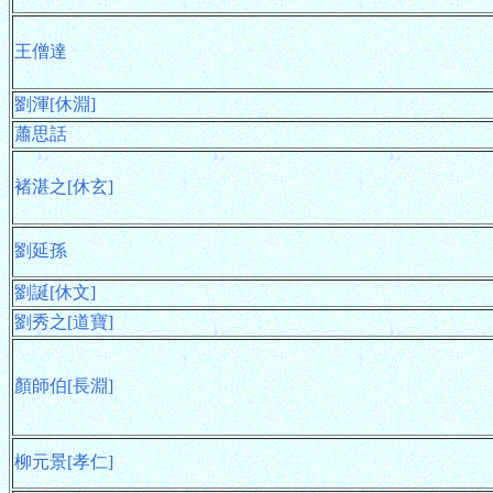
王僧達
劉渾[休淵]
蕭思話
褚湛之[休玄]
劉延孫
劉誕[休文]
劉秀之[道寶]
顏師伯[長淵]
柳元景[孝仁]