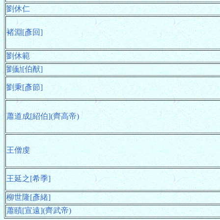
劉休仁
褚淵[彥回]
劉休範
劉勔[伯猷]
劉秉[彥節]
蕭道成[紹伯](齊高帝)
王僧虔
王延之[希季]
柳世隆[彥緒]
蕭賾[宣遠](齊武帝)