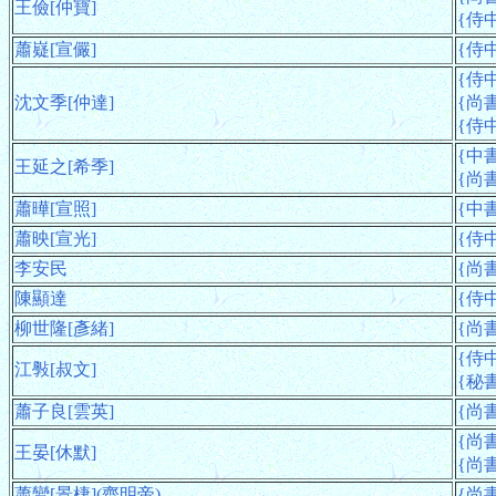
王儉[仲寶]
{侍中
蕭嶷[宣儼]
{侍中
{侍中
沈文季[仲達]
{尚書
{侍中
{中書
王延之[希季]
{尚書
蕭曄[宣照]
{中書
蕭映[宣光]
{侍中
李安民
{尚書
陳顯達
{侍中
柳世隆[彥緒]
{尚書
{侍中
江斅[叔文]
{秘書
蕭子良[雲英]
{尚書
{尚書
王晏[休默]
{尚書
蕭鸞[景棲](齊明帝)
{尚書