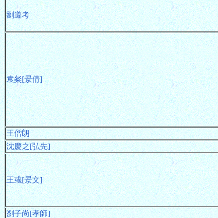
劉遵考
袁粲[景倩]
王僧朗
沈慶之[弘先]
王彧[景文]
劉子尚[孝師]