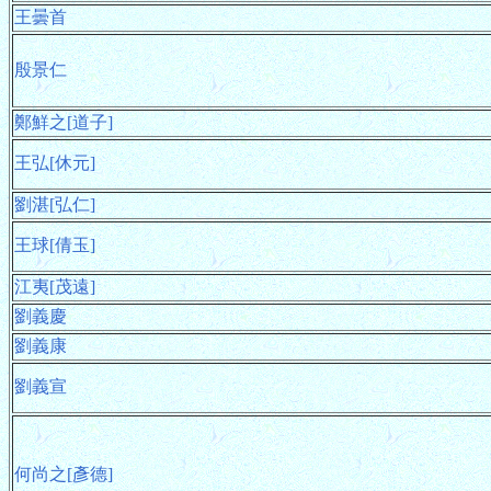
王曇首
殷景仁
鄭鮮之[道子]
王弘[休元]
劉湛[弘仁]
王球[倩玉]
江夷[茂遠]
劉義慶
劉義康
劉義宣
何尚之[彥德]