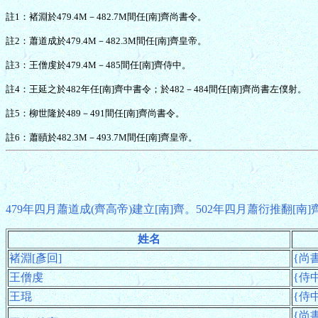
註1：褚淵於479.4M－482.7M間任[南]齊尚書令。
註2：蕭道成於479.4M－482.3M間任[南]齊皇帝。
註3：王僧虔於479.4M－485間任[南]齊侍中。
註4：王延之於482年任[南]齊中書令；於482－484間任[南]齊尚書左僕射。
註5：柳世隆於489－491間任[南]齊尚書令。
註6：蕭賾於482.3M－493.7M間任[南]齊皇帝。
479年四月蕭道成(齊高帝)建立[南]齊。502年四月蕭衍推翻[南]
姓名
褚淵[彥回]
{尚書
王僧虔
{侍中
王琨
{侍中
{尚書