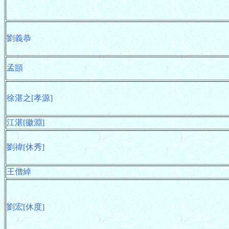
劉義恭
孟顗
徐湛之[孝源]
江湛[徽淵]
劉禕[休秀]
王僧綽
劉宏[休度]