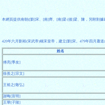
本網頁提供南朝([劉]宋、[南]齊、[南]梁-[後]梁、陳，另附割
420年六月劉裕(宋武帝)稱宋皇帝，建立[劉]宋。479年四月蕭道
姓名
傅亮[季友]
徐羨之[宗文]
王裕之[敬弘]
謝晦[宣明]
王華[子陵]