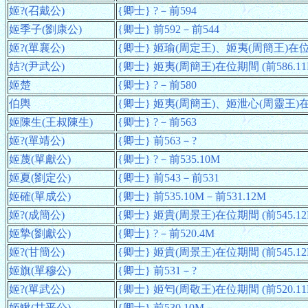
姬?(召戴公)
{卿士} ?－前594
姬季子(劉康公)
{卿士} 前592－前544
姬?(單襄公)
{卿士} 姬瑜(周定王)、姬夷(周簡王)在位期間
姞?(尹武公)
{卿士} 姬夷(周簡王)在位期間 (前586.11
姬楚
{卿士} ?－前580
伯輿
{卿士} 姬夷(周簡王)、姬泄心(周靈王)在位期
姬陳生(王叔陳生)
{卿士} ?－前563
姬?(單靖公)
{卿士} 前563－?
姬蔑(單獻公)
{卿士} ?－前535.10M
姬夏(劉定公)
{卿士} 前543－前531
姬確(單成公)
{卿士} 前535.10M－前531.12M
姬?(成簡公)
{卿士} 姬貴(周景王)在位期間 (前545.12
姬摯(劉獻公)
{卿士} ?－前520.4M
姬?(甘簡公)
{卿士} 姬貴(周景王)在位期間 (前545.12
姬旗(單穆公)
{卿士} 前531－?
姬?(單武公)
{卿士} 姬匄(周敬王)在位期間 (前520.11
姬鰍(甘平公)
{卿士} 前530.10M－