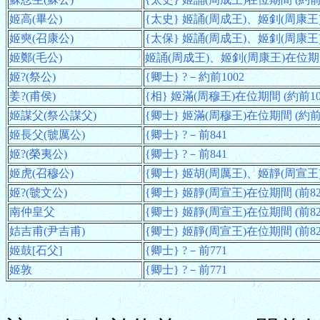
姬高(畢公)
{太史} 姬誦(周成王)、姬釗(周康王)
姬奭(召康公)
{太保} 姬誦(周成王)、姬釗(周康王)在
姬鄭(毛公)
姬誦(周成王)、姬釗(周康王)在位期間 
姬?(祭公)
{卿士} ?－約前1002
姜?(甫侯)
{相} 姬滿(周穆王)在位期間 (約前10
姬謀父(祭公謀父)
{卿士} 姬滿(周穆王)在位期間 (約前1
姬長父(虢厲公)
{卿士} ?－前841
姬?(榮夷公)
{卿士} ?－前841
姬虎(召穆公)
{卿士} 姬胡(周厲王)、姬靜(周宣王)在
姬?(虢文公)
{卿士} 姬靜(周宣王)在位期間 (前82
南仲皇父
{卿士} 姬靜(周宣王)在位期間 (前82
姞吉甫(尹吉甫)
{卿士} 姬靜(周宣王)在位期間 (前82
姬鼓[石父]
{卿士} ?－前771
姬敦
{卿士} ?－前771