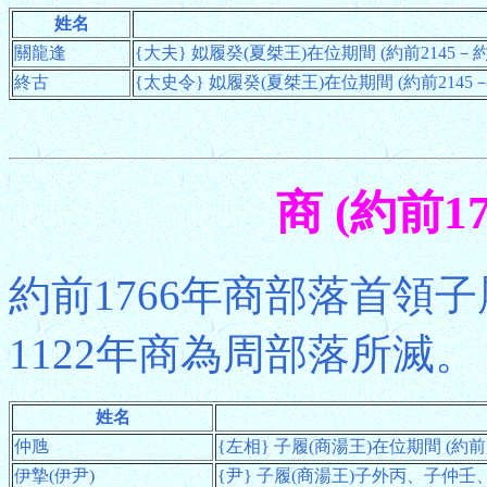
姓名
關龍逢
{大夫} 姒履癸(夏桀王)在位期間 (約前2145－約前
終古
{太史令} 姒履癸(夏桀王)在位期間 (約前2145－
商 (約前1
約前1766年商部落首領
1122年商為周部落所滅。
姓名
仲虺
{左相} 子履(商湯王)在位期間 (約前1
伊摯(伊尹)
{尹} 子履(商湯王)子外丙、子仲壬、子