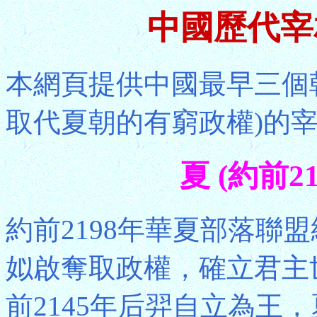
中國歷代宰
本網頁提供中國最早三個
取代夏朝的有窮政權)的
夏 (約前2
約前2198年華夏部落聯
姒啟奪取政權，確立君主
前2145年后羿自立為王，