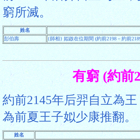
窮所滅。
姓名
彭伯壽
{師相} 姒啟在位期間 (約前2198－約前2189
有窮 (約前2
約前2145年后羿自立為王
為前夏王子姒少康推翻。
姓名