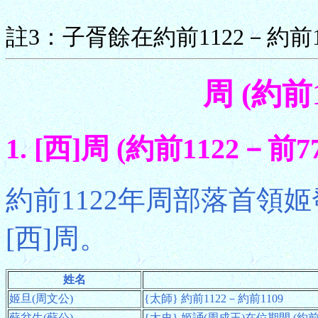
註3：子胥餘在約前1122－約前
周 (約前
1. [西]周 (約前1122－前77
約前1122年周部落首領
[西]周。
姓名
姬旦(周文公)
{太師} 約前1122－約前1109
蘇忿生(蘇公)
{太史} 姬誦(周成王)在位期間 (約前1