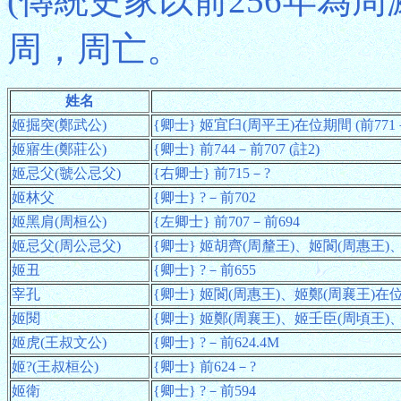
(傳統史家以前256年為周
周，周亡。
姓名
姬掘突(鄭武公)
{卿士} 姬宜臼(周平王)在位期間 (前771－前
姬寤生(鄭莊公)
{卿士} 前744－前707 (註2)
姬忌父(虢公忌父)
{右卿士} 前715－?
姬林父
{卿士} ?－前702
姬黑肩(周桓公)
{左卿士} 前707－前694
姬忌父(周公忌父)
{卿士} 姬胡齊(周釐王)、姬閬(周惠王)、姬
姬丑
{卿士} ?－前655
宰孔
{卿士} 姬閬(周惠王)、姬鄭(周襄王)在位期間
姬閱
{卿士} 姬鄭(周襄王)、姬壬臣(周頃王)、姬
姬虎(王叔文公)
{卿士} ?－前624.4M
姬?(王叔桓公)
{卿士} 前624－?
姬衛
{卿士} ?－前594