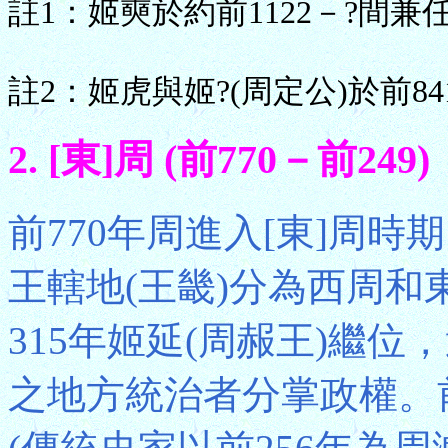
註1：姬奭於約前1122－?間兼
註2：姬虎與姬?(周定公)於前84
2. [東]周 (前770－前249)
前770年周進入[東]周時
王轄地(王畿)分為西周
315年姬延(周赧王)繼
之地方統治者分掌政權。