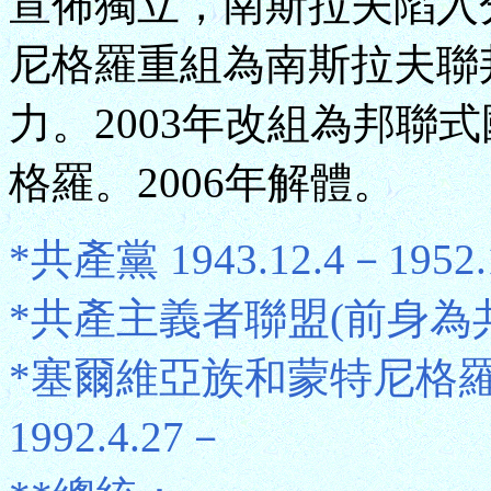
宣佈獨立，南斯拉夫陷入分
尼格羅重組為南斯拉夫聯
力。2003年改組為邦聯
格羅。2006年解體。
*共產黨 1943.12.4－1952.
*共產主義者聯盟(前身為共產黨) 
*塞爾維亞族和蒙特尼格
1992.4.27－