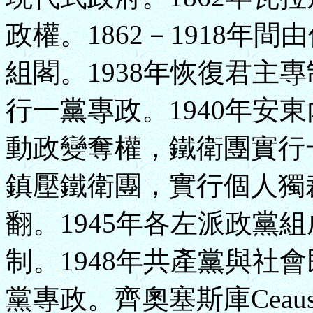
政權。1862－1918年
組閣。1938年恢復君主
行一黨專政。1940年安東內
動政變奪權，鐵衛團實行一
鎮壓鐵衛團，實行個人獨裁
翻。1945年各左派政黨組
制。1948年共產黨與社
黨專政。齊奧塞斯庫Ceauses