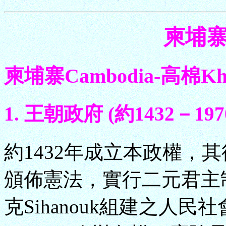
柬埔寨 
柬埔寨Cambodia-高棉Khm
1. 王朝政府 (約1432－1970.
約1432年成立本政權，其
頒佈憲法，實行二元君主制
克Sihanouk組建之人民