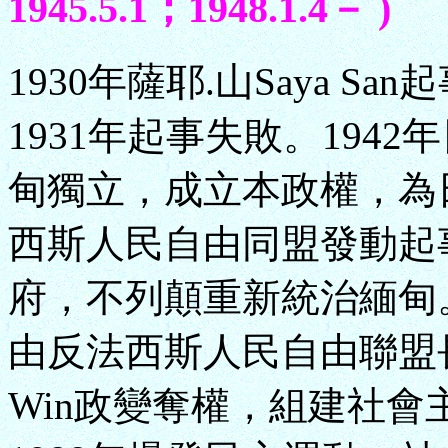
1945.5.1；1948.1.4－ )
1930年薩耶.山Saya 
1931年起事失敗。1942
甸獨立，成立本政權，為日
西斯人民自由同盟發動起
府，不列顛重新統治緬甸。
由反法西斯人民自由聯盟長
Win政變奪權，組建社