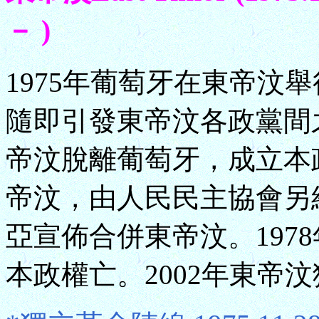
－ )
1975年葡萄牙在東帝汶
隨即引發東帝汶各政黨間
帝汶脫離葡萄牙，成立本
帝汶，由人民民主協會另組
亞宣佈合併東帝汶。197
本政權亡。2002年東帝