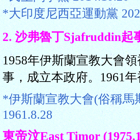
*大印度尼西亞運動黨 2024.
2. 沙弗魯丁Sjafruddin起事政
1958年伊斯蘭宣教大會
事，成立本政府。1961
*伊斯蘭宣教大會(俗稱馬斯友美M
1961.8.28
東帝汶East Timor (1975.1