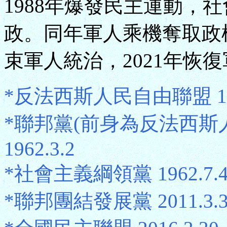
1988年爆發民主運動，
政。同年軍人乘機奪取政權
束軍人統治，2021年恢
*反法西斯人民自由聯盟 1948.
*聯邦黨(前身為反法西斯人民
1962.3.2
*社會主義綱領黨 1962.7.4－
*聯邦團結發展黨 2011.3.30