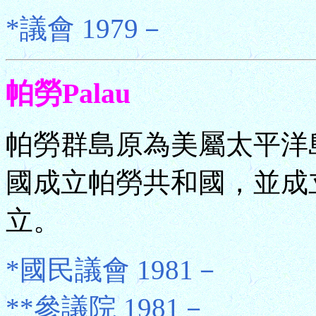
*議會 1979－
帕勞Palau
帕勞群島原為美屬太平洋島
國成立帕勞共和國，並成立
立。
*國民議會 1981－
**參議院 1981－