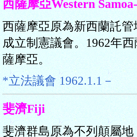
西薩摩亞Western Samo
西薩摩亞原為新西蘭託管地
成立制憲議會。1962年西
薩摩亞。
*立法議會 1962.1.1－
斐濟Fiji
斐濟群島原為不列顛屬地，