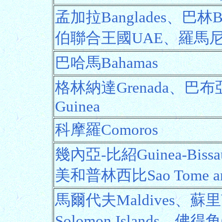
孟加拉Banglades、巴林B
伯聯合王國UAE、羅馬尼亞
巴哈馬Bahamas
格林納達Grenada、巴布亞
Guinea
科摩羅Comoros
幾內亞-比紹Guinea-Biss
美和普林西比Sao Tome and 
馬爾代夫Maldives、蘇里
Solomon Islands、佛