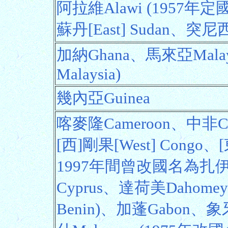
阿拉維Alawi (1957年定
蘇丹[East] Sudan、突尼西
加納Ghana、馬來亞Mala
Malaysia)
幾內亞Guinea
喀麥隆Cameroon、中非Cen
[西]剛果[West] Congo、[
1997年間曾改國名為扎伊
Cyprus、達荷美Dahom
Benin)、加蓬Gabon、象