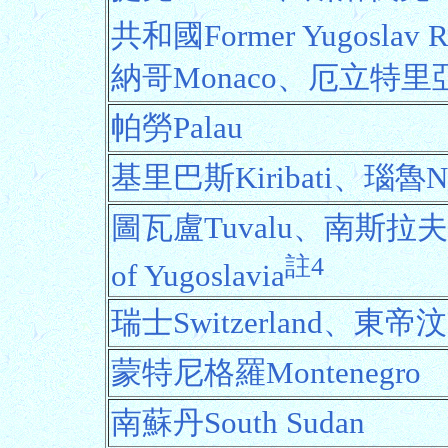
共和國Former Yugoslav Re
納哥Monaco、厄立特里亞Er
帕勞Palau
基里巴斯Kiribati、瑙魯N
圖瓦盧Tuvalu、南斯拉夫聯邦
註4
of Yugoslavia
瑞士Switzerland、東帝汶Ea
蒙特尼格羅Montenegro
南蘇丹South Sudan