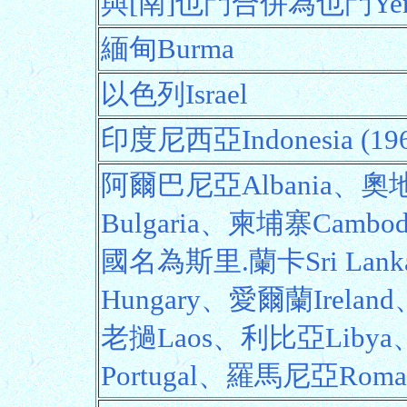
與[南]也門合併為也門Yem
緬甸Burma
以色列Israel
印度尼西亞Indonesia (
阿爾巴尼亞Albania、奧地
Bulgaria、柬埔寨Cambod
國名為斯里.蘭卡Sri Lank
Hungary、愛爾蘭Irelan
老撾Laos、利比亞Liby
Portugal、羅馬尼亞Roma