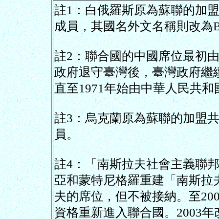
註1：白俄羅斯原為蘇聯的加盟
成員，其國名外文名稱則改為Bel
註2：聯合國的中國席位最初由中
政府退守臺灣後，臺灣政府繼
直至1971年始由中華人民共
註3：烏克蘭原為蘇聯的加盟共
員。
註4：「南斯拉夫社會主義聯邦
亞和蒙特尼格羅重建「南斯拉
夫的席位，但不被接納。至20
資格重新進入聯合國。2003年