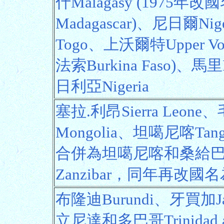
什Malagasy (1975
Madagascar)、尼日爾N
Togo、上沃爾特Upper V
法索Burkina Faso)、馬
日利亞Nigeria
塞拉.利昂Sierra Leone
Mongolia、坦噶尼喀Tan
合併為坦噶尼喀和桑給巴爾Tan
Zanzibar，同年再改國名為
布隆迪Burundi、牙買加J
立尼達和多巴哥Trinidad 