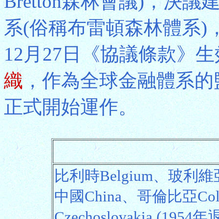
Bretton森林會議)，
系(俗稱布雷頓森林體系)
12月27日《協議條款》
織
，作為全球金融體系的監
正式開始運作。
比利時Belgium、玻利維亞
中國China、哥倫比亞Co
Czechoslovakia (