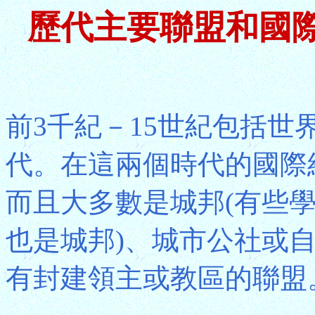
歷代主要聯盟和國際
前3千紀－15世紀包括
代。在這兩個時代的國際
而且大多數是城邦(有些
也是城邦)、城市公社或
有封建領主或教區的聯盟