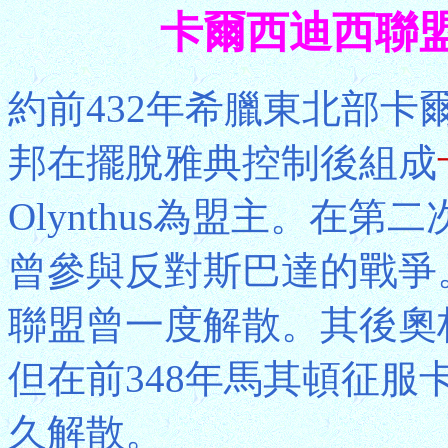
卡爾西迪西聯盟 Ch
約前432年希臘東北部卡爾西
邦在擺脫雅典控制後組成
Olynthus為盟主。在
曾參與反對斯巴達的戰爭
聯盟曾一度解散。其後奧
但在前348年馬其頓征
久解散。