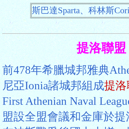
斯巴達Sparta、科林斯Cori
提洛聯盟 De
前478年希臘城邦雅典Ath
尼亞Ionia諸城邦組成
提洛
First Athenian Nav
盟設全盟會議和金庫於提洛