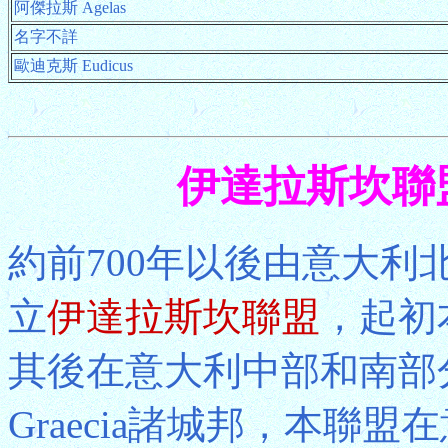
阿傑拉斯 Agelas
名字不詳
歐迪克斯 Eudicus
伊達拉斯坎聯盟 E
約前700年以後由意大利
立
伊達拉斯坎聯盟
，起初
其後在意大利中部和南部分
Graecia諸城邦，本聯