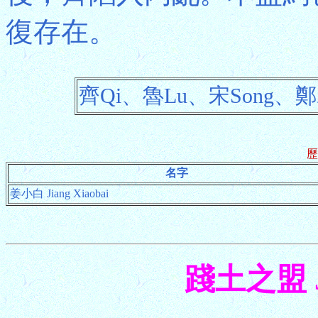
復存在。
齊Qi、魯Lu、宋Song、鄭
歷
名字
姜小白 Jiang Xiaobai
踐土之盟 Jia