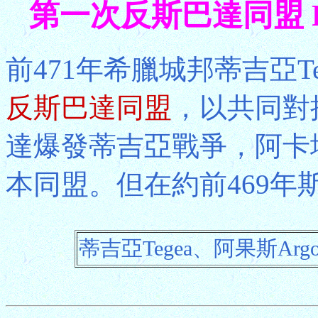
第一次反斯巴達同盟 First 
前471年希臘城邦蒂吉亞Te
反斯巴達同盟
，以共同對
達爆發蒂吉亞戰爭，阿卡地亞
本同盟。但在約前469年
蒂吉亞Tegea、阿果斯Argo