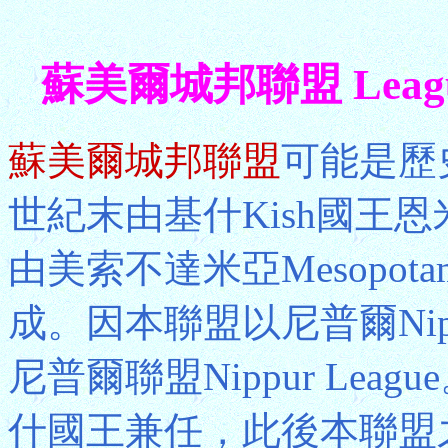
蘇美爾城邦聯盟 League of
蘇美爾城邦聯盟
可能是歷
世紀末由基什Kish國王恩米巴
由美索不達米亞Mesopo
成。因本聯盟以尼普爾Ni
尼普爾聯盟Nippur Le
什國王兼任，此後本聯盟