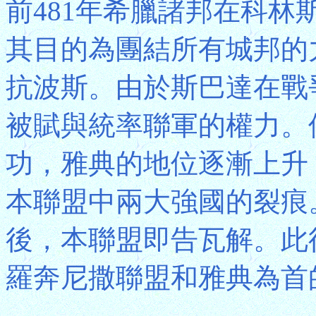
前481年希臘諸邦在科林
其目的為團結所有城邦的
抗波斯。由於斯巴達在戰
被賦與統率聯軍的權力。
功，雅典的地位逐漸上升
本聯盟中兩大強國的裂痕
後，本聯盟即告瓦解。此
羅奔尼撒聯盟和雅典為首