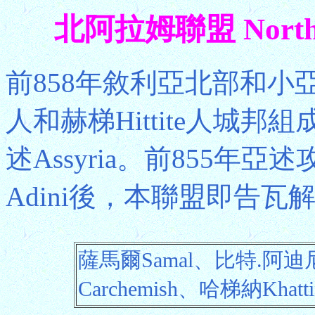
北阿拉姆聯盟 Northern
前858年敘利亞北部和小
人和赫梯Hittite人城邦組
述Assyria。前855年
Adini後，本聯盟即告瓦
薩馬爾Samal、比特.阿迪尼
Carchemish、哈梯納Khatti