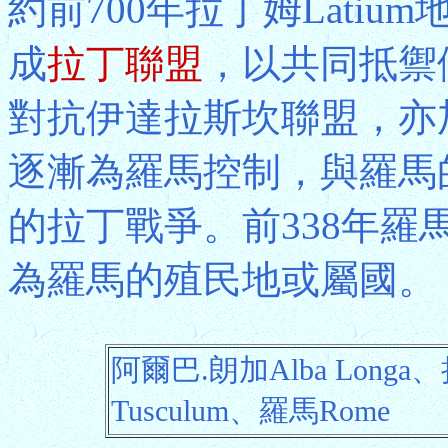
約前700年拉丁姆Latiu
成
拉丁聯盟
，以共同抵禦
對抗伊達拉斯坎聯盟，亦
逐漸為羅馬控制，與羅馬
的拉丁戰爭。前338年
為羅馬的殖民地或屬國。
阿爾巴.朗加Alba Longa
Tusculum、羅馬Rome