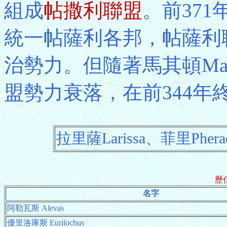
組成
帖撒利聯盟
。前371年
統一帖薩利各邦，帖薩利
治勢力。但隨著馬其頓Ma
盟勢力衰落，在前344年
拉里薩Larissa、菲里Phera
歷
名字
阿勒瓦斯 Alevas
優里洛庫斯 Eurilochus