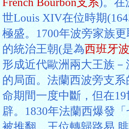
French Bourbon支系
)。
世Louis XIV在位時期(1
極盛。1700年波旁家族
的統治王朝(是為
西班牙波旁S
形成近代歐洲兩大王族－
的局面。法蘭西波旁支系
命期間一度中斷，但在1
辟。1830年法蘭西爆發
被推翻，王位轉歸路易.腓力Lo