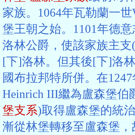
家族。1064年瓦勒蘭一世W
堡王朝之始。1101年德意志
洛林公爵，使該家族主支
[下]洛林。但其後[下]洛
國布拉邦特所併。在124
Heinrich III繼為盧
堡支系
)取得盧森堡的統
漸從林堡轉移至盧森堡，