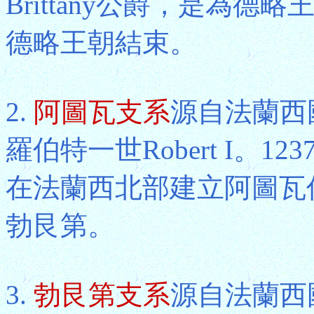
Brittany公爵，是為德
德略王朝結束。
2.
阿圖瓦支系
源自法蘭西國
羅伯特一世Robert I。
在法蘭西北部建立阿圖瓦伯
勃艮第。
3.
勃艮第支系
源自法蘭西國王