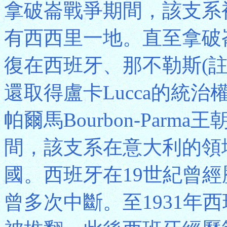
拿破崙戰爭期間，該支系被
有西西里一地。直至拿破
復在西班牙、那不勒斯(註
還取得盧卡Lucca的統治
帕爾馬Bourbon-Par
間，該支系在意大利的領
國。西班牙在19世紀曾
曾多次中斷。至1931年