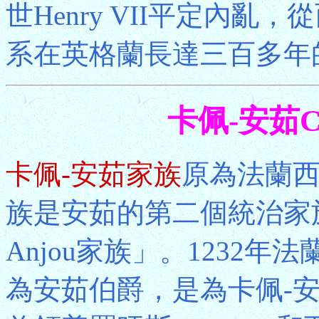
世Henry VII平定內
系在英格蘭長達三百多年
卡佩-安茹Ca
卡佩-安茹家族
原為法蘭
族是安茹的第二個統治家族
Anjou家族」。1232年法
為安茹伯爵，是為卡佩-