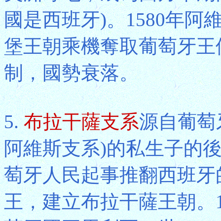
國是西班牙)。1580年
堡王朝乘機奪取葡萄牙王
制，國勢衰落。
5.
布拉干薩支系
源自葡萄牙
阿維斯支系)的私生子的後裔約
萄牙人民起事推翻西班牙
王，建立布拉干薩王朝。1