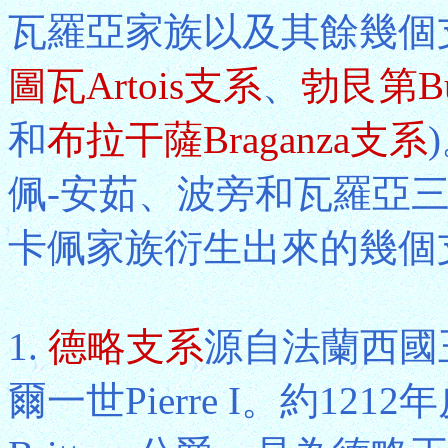
瓦羅亞家族以及其餘幾個
圖瓦Artois支系
、
勃艮第Bu
和
布拉干薩Braganza支系
佩-安茹、波旁和瓦羅亞
卡佩家族衍生出來的幾個
1.
德略支系
源自法蘭西國王
爾一世Pierre I。約1