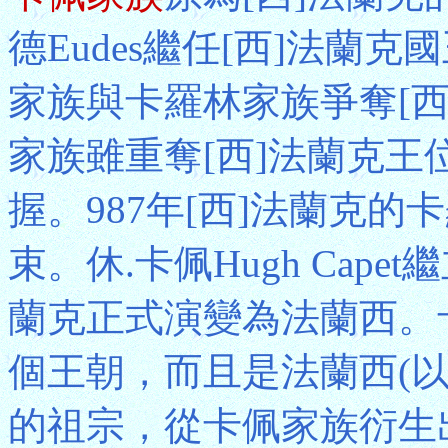
德Eudes繼任[西]法蘭
家族與卡羅林家族爭奪[西
家族雖重奪[西]法蘭克
握。987年[西]法蘭克
束。休.卡佩Hugh Cap
蘭克正式演變為法蘭西。
個王朝，而且是法蘭西(
的祖宗，從卡佩家族衍生