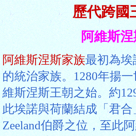
歷代跨國
阿維斯涅斯
阿維斯涅斯家族
最初為埃諾
的統治家族。1280年揚一
維斯涅斯王朝之始。約12
此埃諾與荷蘭結成「君合」
Zeeland伯爵之位，至