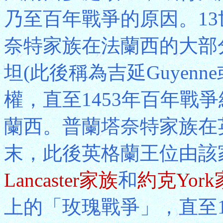
乃至百年戰爭的原因。1
奈特家族在法蘭西的大部
坦(此後稱為吉延Guyenne
權，直至1453年百年戰
蘭西。普蘭塔奈特家族在
末，此後英格蘭王位由該
Lancaster家族
和
約克Yor
上的「玫瑰戰爭」，直至14