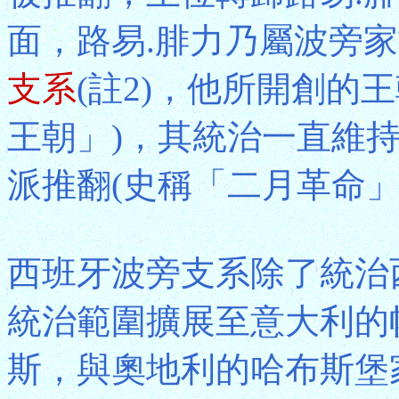
面，路易.腓力乃屬波旁
支系
(註2)，他所開創的
王朝」)，其統治一直維持
派推翻(史稱「二月革命」
西班牙波旁支系除了統治
統治範圍擴展至意大利的帕
斯，與奧地利的哈布斯堡