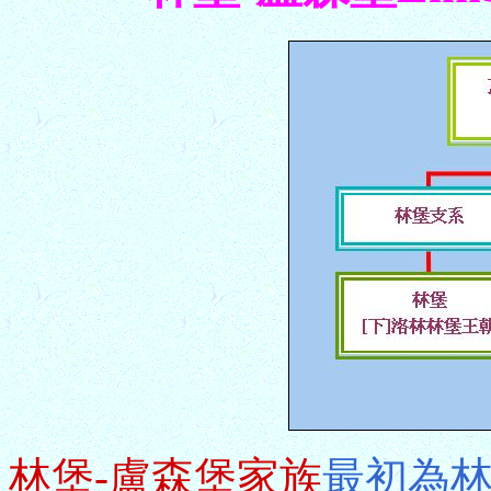
林堡-盧森堡家族
最初為林