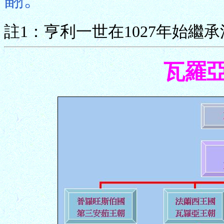
註1：亨利一世在1027年始繼
瓦羅亞V