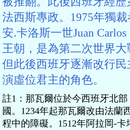
被推翻。此後西班牙經歷第
法西斯專政。1975年獨
安.卡洛斯一世Juan Car
王朝，是為第二次世界大
但此後西班牙逐漸改行民
演虛位君主的角色。
註1：那瓦爾位於今西班牙北
國。1234年起那瓦爾改由法
程中的障礙。1512年阿拉岡