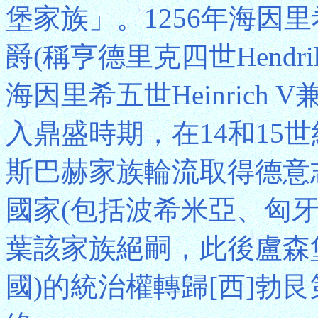
堡家族」。1256年海因里
爵(稱亨德里克四世Hendrik
海因里希五世Heinric
入鼎盛時期，在14和15
斯巴赫家族輪流取得德意
國家(包括波希米亞、匈牙
葉該家族絕嗣，此後盧森
國)的統治權轉歸[西]勃