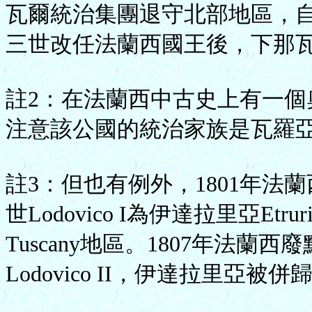
瓦爾統治集團退守北部地區，自
三世改任法蘭西國王後，下那
註2：在法蘭西中古史上有一個
注意該公國的統治家族是瓦羅
註3：但也有例外，1801年
世Lodovico I為伊達拉里亞E
Tuscany地區。1807年法
Lodovico II，伊達拉里亞被