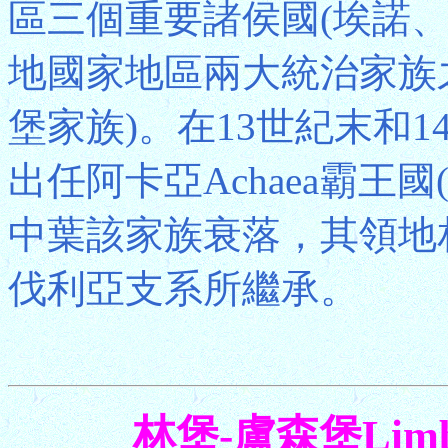
區三個重要諸侯國(埃諾
地國家地區兩大統治家族
堡家族)。在13世紀末和
出任阿卡亞Achaea霸王
中葉該家族衰落，其領地
伐利亞支系所繼承。
林堡-盧森堡Limbu