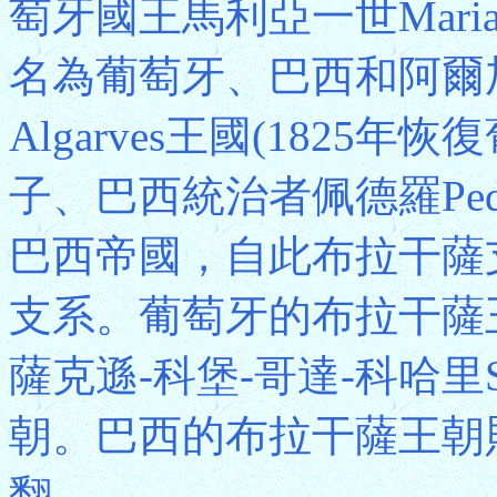
萄牙國王馬利亞一世Maria
名為葡萄牙、巴西和阿爾加維Port
Algarves王國(1825
子、巴西統治者佩德羅Pe
巴西帝國，自此布拉干薩
支系。葡萄牙的布拉干薩王
薩克遜-科堡-哥達-科哈里Saxe-
朝。巴西的布拉干薩王朝則
翻。