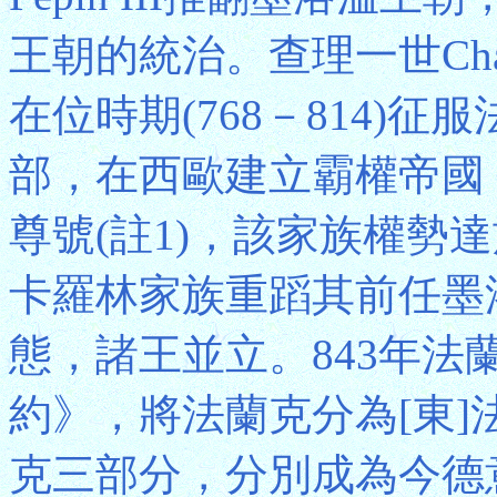
王朝的統治。查理一世Charle
在位時期(768－814)
部，在西歐建立霸權帝國
尊號(註1)，該家族權勢
卡羅林家族重蹈其前任墨
態，諸王並立。843年法蘭
約》，將法蘭克分為[東]法
克三部分，分別成為今德