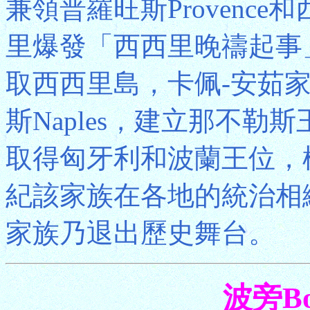
兼領普羅旺斯Provence和
里爆發「西西里晚禱起事
取西西里島，卡佩-安茹
斯Naples，建立那不勒
取得匈牙利和波蘭王位，權
紀該家族在各地的統治相
家族乃退出歷史舞台。
波旁Bo