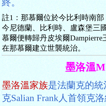
終。
註1：那慕爾位於今比利時南部，是低
今尼德蘭、比利時、盧森堡三國
慕爾便轉歸丹皮埃爾Dampier
在那慕爾建立世襲統治。
墨洛溫Mer
墨洛溫家族
是法蘭克的統治
克Salian Frank人首領