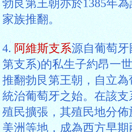
勃艮第王朝亦於1385年為
家族推翻。
4.
阿維斯支系
源自葡萄牙國
第支系)的私生子約昂一世Joa
推翻勃艮第王朝，自立為
統治葡萄牙之始。在該支
殖民擴張，其殖民地分佈
美洲等地，成為西方早期