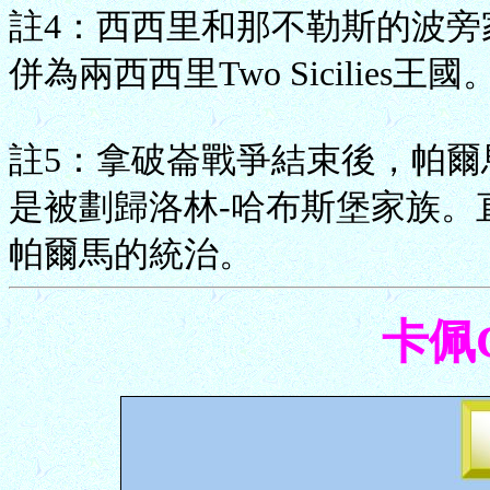
註4：西西里和那不勒斯的波旁
併為兩西西里Two Sicilies王國
註5：拿破崙戰爭結束後，帕
是被劃歸洛林-哈布斯堡家族。
帕爾馬的統治。
卡佩C