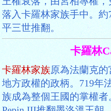
王權衰落，由宮相專權，
落入卡羅林家族手中。約
平三世推翻。
卡羅林Ca
卡羅林家族
原為法蘭克的
地方政權的政柄。719
族成為整個王國的掌權者
Pepin III推翻墨洛