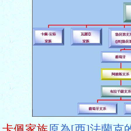
卡佩家族
原為[西]法蘭克