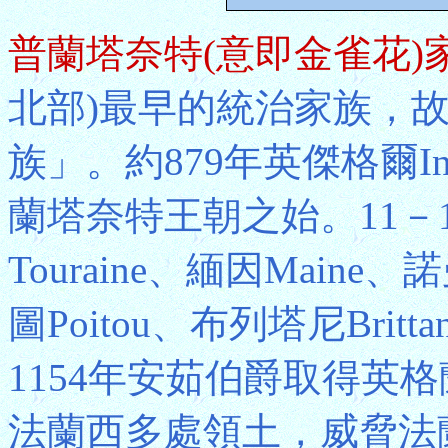
普蘭塔奈特(意即金雀花)
北部)最早的統治家族，故又稱
族」。約879年英傑格爾In
蘭塔奈特王朝之始。11－
Touraine、緬因Maine
圖Poitou、布列塔尼Bri
1154年安茹伯爵取得英
法蘭西多處領土，威脅法