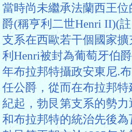
當時尚未繼承法蘭西王位
爵(稱亨利二世Henri II
支系在西歐若干個國家擴充
利Henri被封為葡萄牙伯
年布拉邦特攝政安東尼.布爾哥尼A
任公爵，從而在布拉邦特
紀起，勃艮第支系的勢力
和布拉邦特的統治先後為