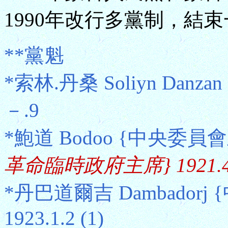
1990年改行多黨制，結
**黨魁
*索林.丹桑 Soliyn Danza
－.9
*鮑道 Bodoo {中央委員會主席
革命臨時政府主席} 1921.4.1
*丹巴道爾吉 Dambadorj 
1923.1.2 (1)