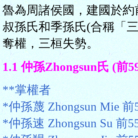
魯為周諸侯國，建國於約前
叔孫氏和季孫氏(合稱「三
奪權，三桓失勢。
1.1 仲孫Zhongsun氏 (前5
**掌權者
*仲孫蔑 Zhongsun Mie 前
*仲孫速 Zhongsun Su 前