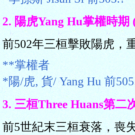
2. 陽虎Yang Hu掌權時期 
前502年三桓擊敗陽虎，
**掌權者
*陽/虎, 貨/ Yang Hu 前5
3. 三桓Three Huans第
前5世紀末三桓衰落，喪