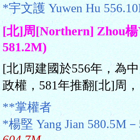
*宇文護 Yuwen Hu 556.1
[北]周[Northern] Zhou
581.2M)
[北]周建國於556年，為
政權，581年推翻[北]周
**掌權者
*楊堅 Yang Jian 580.5M
604.7M