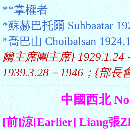
**掌權者
*蘇赫巴托爾 Suhbaatar 1921
*喬巴山 Choibalsan 1924.
爾主席團主席} 1929.1.2
1939.3.28－1946；{部長會
中國西北 Nort
[前]涼[Earlier] Lian