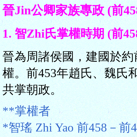
晉Jin公卿家族專政 (前45
1. 智Zhi氏掌權時期 (前45
晉為周諸侯國，建國於約前
權。前453年趙氏、魏氏
共掌朝政。
**掌權者
*智瑤 Zhi Yao 前458－前4