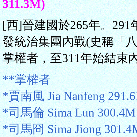
311.3M)
[西]晉建國於265年。2
發統治集團內戰(史稱「
掌權者，至311年始結束
**掌權者
*賈南風 Jia Nanfeng 291
*司馬倫 Sima Lun 300.4
*司馬冏 Sima Jiong 301.