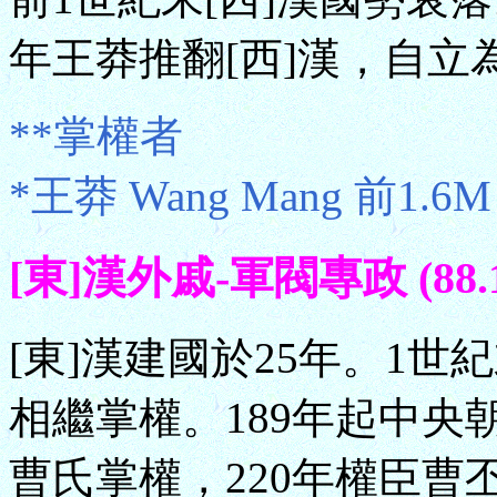
年王莽推翻[西]漢，自立
**掌權者
*王莽 Wang Mang 前1.6
[東]漢外戚-軍閥專政 (88.1
[東]漢建國於25年。1
相繼掌權。189年起中央
曹氏掌權，220年權臣曹