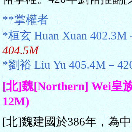
**掌權者
*桓玄 Huan Xuan 402.3
404.5M
*劉裕 Liu Yu 405.4M－4
[北]魏[Northern] Wei
12M)
[北]魏建國於386年，為