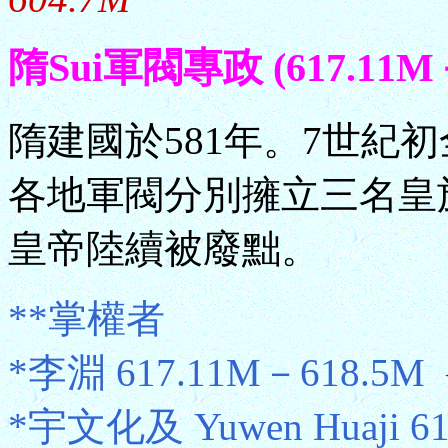
隋Sui軍閥專政 (617.11M－
隋建國於581年。7世紀初
各地軍閥分別擁立三名皇
皇帝陸續被廢黜。
**掌權者
*李淵 617.11M－618.5M
*宇文化及 Yuwen Huaji 