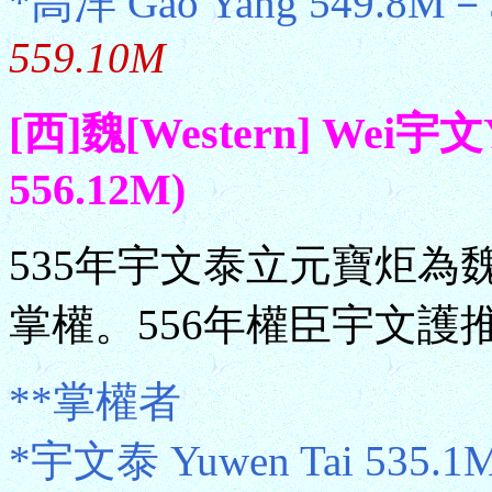
*高洋 Gao Yang 549.8M
559.10M
[西]魏[Western] Wei宇
556.12M)
535年宇文泰立元寶炬為
掌權。556年權臣宇文護推
**掌權者
*宇文泰 Yuwen Tai 535.1