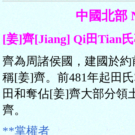
中國北部 No
[姜]齊[Jiang] Qi田Tia
齊為周諸侯國，建國於約前
稱[姜]齊。前481年起田
田和奪佔[姜]齊大部分領
齊。
**掌權者