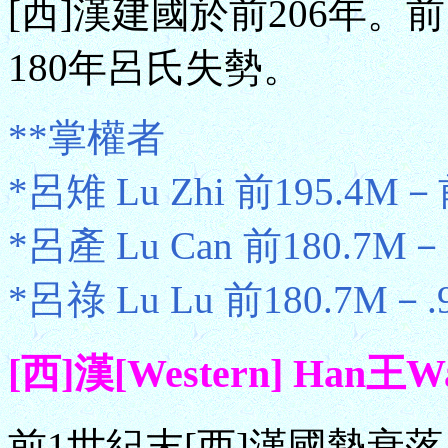
[西]漢建國於前206年。
180年呂氏失勢。
**掌權者
*呂雉 Lu Zhi 前195.4M－
*呂產 Lu Can 前180.7M－
*呂祿 Lu Lu 前180.7M－.
[西]漢[Western] Han王
前1世紀末[西]漢國勢衰