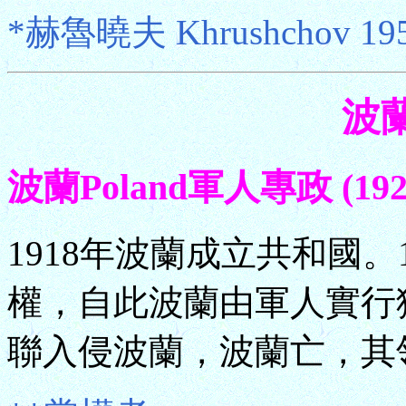
*赫魯曉夫 Khrushchov 1953
波蘭
波蘭Poland軍人專政 (1926.
1918年波蘭成立共和國。
權，自此波蘭由軍人實行獨
聯入侵波蘭，波蘭亡，其