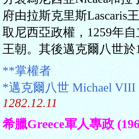
府由拉斯克里斯Lascari
取尼西亞政權，1259年
王朝。其後邁克爾八世於1
**掌權者
*邁克爾八世 Michael VIII
1282.12.11
希臘Greece軍人專政 (1967.