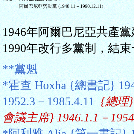
阿爾巴尼亞勞動黨 (1948.11－1990.12.11)
1946年阿爾巴尼亞共產
1990年改行多黨制，結
**黨魁
*霍查 Hoxha {總書記} 19
1952.3－1985.4.11
{總理} 
會議主席} 1946.1.1－1954.
*阿利雅 Alia {第一書記} 19