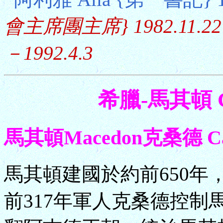
會主席團主席} 1982.11.22－
－1992.4.3
希臘-馬其頓 Gr
馬其頓Macedon克桑德 Cas
馬其頓建國於約前650年，
前317年軍人克桑德控制