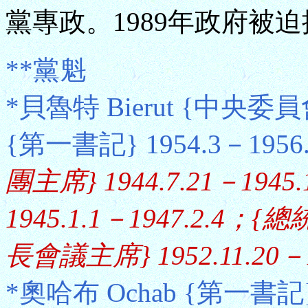
黨專政。1989年政府被
**黨魁
*貝魯特 Bierut {中央委員會
{第一書記} 1954.3－1956
團主席} 1944.7.21－1
1945.1.1－1947.2.4；{總統
長會議主席} 1952.11.20－1
*奧哈布 Ochab {第一書記} 1