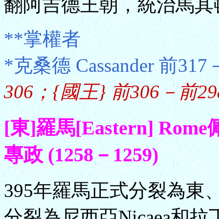
翻阿吉德王朝，統治馬其
**掌權者
*克桑德 Cassander 前31
306；{國王} 前306－前29
[東]羅馬[Eastern] Ro
專政 (1258－1259)
395年羅馬正式分裂為東、
分裂為尼西亞Nicaea和拉