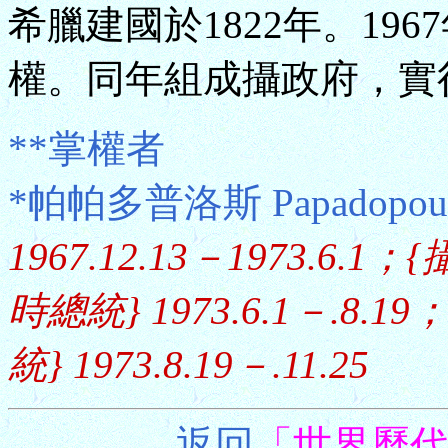
希臘建國於1822年。19
權。同年組成攝政府，實
**掌權者
*帕帕多普洛斯 Papadopoulo
1967.12.13－1973.6.1；{
時總統} 1973.6.1－.8.19；
統} 1973.8.19－.11.25
返回
「世界歷