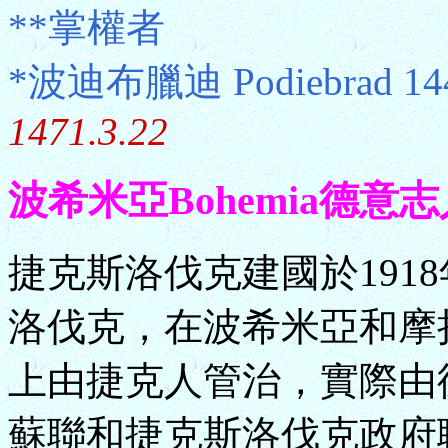
**掌權者
*波迪布臘迪 Podiebrad 1
1471.3.22
波希米亞Bohemia德意志人專政 
捷克斯洛伐克建國於1918
洛伐克，在波希米亞和摩
上由捷克人管治，實際由德
蘇聯和捷克斯洛伐克政府