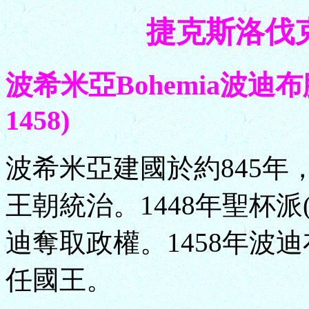
捷克斯洛伐克 C
波希米亞Bohemia波迪布臘迪
1458)
波希米亞建國於約845年，1
王朝統治。1448年聖杯
迪奪取政權。1458年波
任國王。