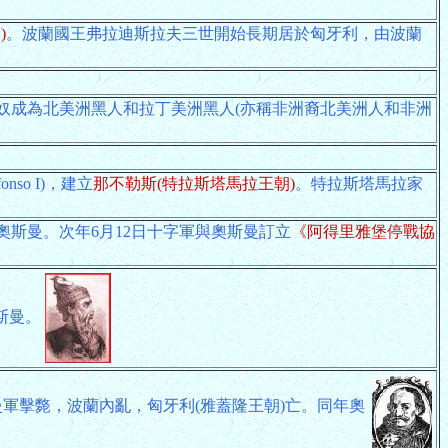
)
。波蘭國王弗拉迪斯拉夫三世開始長期居於匈牙利，由波蘭
奴成為北美洲黑人和拉丁美洲黑人(亦稱非洲裔北美洲人和非洲
so I)，建立
那不勒斯(特拉斯塔馬拉王朝)
。特拉斯塔馬拉家
斯曼。次年6月12日十字軍與奧斯曼訂立
《阿得里雅堡停戰協
奧斯曼。
軍擊斃，波蘭內亂，匈牙利(雅蓋隆王朝)亡。同年奧