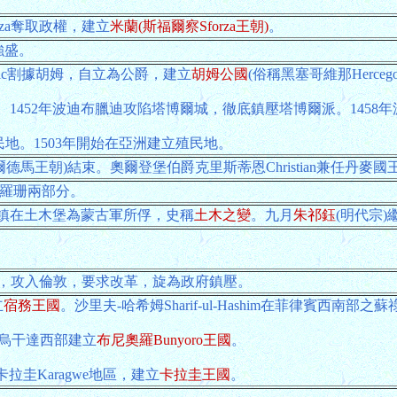
orza奪取政權，建立
米蘭(斯福爾察Sforza王朝)
。
強盛。
cic割據胡姆，自立為公爵，建立
胡姆公國
(俗稱黑塞哥維那Herce
亞政權。1452年波迪布臘迪攻陷塔博爾城，徹底鎮壓塔博爾派。145
民地。1503年開始在亞洲建立殖民地。
(沃爾德馬王朝)結束。奧爾登堡伯爵克里斯蒂恩Christian兼任丹麥國王(
呼羅珊兩部分。
鎮在土木堡為蒙古軍所俘，史稱
土木之變
。九月
朱祁鈺
(明代宗)
事，攻入倫敦，要求改革，旋為政府鎮壓。
立
宿務王國
。沙里夫-哈希姆Sharif-ul-Hashim在菲律賓西南部之蘇
i在今烏干達西部建立
布尼奧羅Bunyoro王國
。
卡拉圭Karagwe地區，建立
卡拉圭王國
。