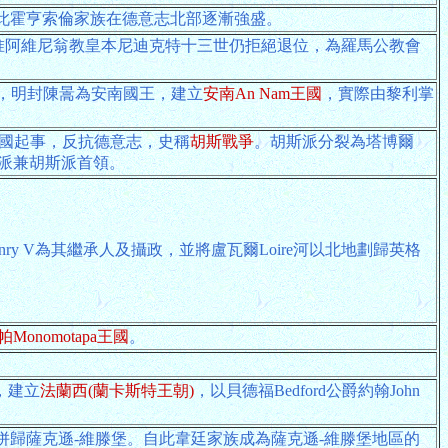
此霍亨索倫家族在德意志北部逐漸強盛。
廷。惟阿維尼翁教皇本尼迪克特十三世仍拒絕退位，為羅馬公教會
和，明封陳暠為安南國王，建立
安南An Nam王國
，實際由黎利掌
動全國起事，反抗德意志，史稱
胡斯戰爭
。胡斯派分裂為塔博爾
博爾派兼胡斯派首領。
enry V為其繼承人及攝政，並將盧瓦爾Loire河以北地劃歸英格
Monomotapa王國
。
王，建立
法蘭西(蘭卡斯特王朝)
，以貝德福Bedford公爵約翰John
林根地區併歸薩克遜-維滕堡。自此韋廷家族成為薩克遜-維滕堡地區的