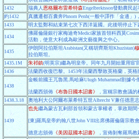
1432
瑞典人
恩格爾布雷希特森
Engelbrektsson
約1432
真臘遷都百囊奔Phnom Penh(一般中譯作「金邊」
1433
明太監鄭和結束第七次下西洋返國。此後明停止下
佛羅倫薩銀行家梅迪奇Medici家族首領科西莫Co
1434
活動，使意大利成為歐洲文藝復興之中心。
伊朗阿拉伯斯坦Arabistan(又稱胡齊斯坦Khuzistan)
穆
1435
拉伯斯坦。
1435.1M
朱祁鎮
(明英宗)繼為明皇帝。同年九月開始重用宦
1436
法蘭西收復巴黎。1453年法蘭西擊敗英格蘭，英
金帳前國王兀魯黑.馬哈麻Ulugh Muhammad割
1438
法蘭西頒佈
《布魯日國本詔書》
，宣稱宗教會議的
1438.3.18
奧地利大公阿爾布萊希特五世Albrecht V兼任德意
也先
繼為蒙古瓦剌部首領和蒙古掌權者，掌政期間一
1439
[東]羅馬皇帝約翰八世John VIII出席佛羅
德意志頒佈
《美因茲國本詔書》
，宣佈剝奪羅馬教