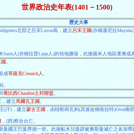
世界政治史年表(1401－1500)
歷史大事
ppines北部之呂宋Luzon島，建立
呂宋王國
(亦稱邁尼拉Maynil
ami人(亦稱拉普Lapp人)的領地擴張，此後薩米人地區逐漸
王國
。
形成
哥薩克Cossack人
。
制。
和
喬比西Chaubisi土邦聯盟
。
獨立，建立
馬爾瓦王國
。
王(汗)，建立
蒙古王國
，由韃靼和瓦剌(其後改稱衛拉特)Oira
權
，[西]察合台亡。
斯曼國王巴葉齊德一世。此後帖木兒復辟被奧斯曼滅亡之各加齊政