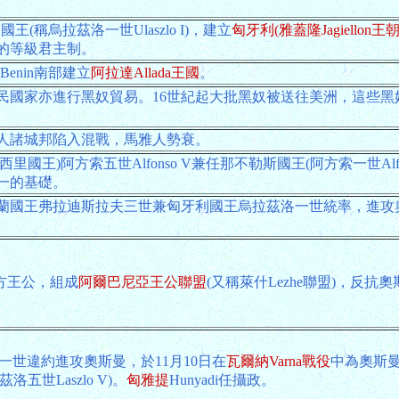
國王(稱烏拉茲洛一世Ulaszlo I)，建立
匈牙利(雅蓋隆Jagiellon王朝
的等級君主制。
Benin南部建立
阿拉達Allada王國
。
民國家亦進行黑奴貿易。16世紀起大批黑奴被送往美洲，這些黑
人諸城邦陷入混戰，馬雅人勢衰。
王)阿方索五世Alfonso V兼任那不勒斯國王(阿方索一世Alfon
一的基礎。
蘭國王弗拉迪斯拉夫三世兼匈牙利國王烏拉茲洛一世統率，進攻奧
各地方王公，組成
阿爾巴尼亞王公聯盟
(又稱萊什Lezhe聯盟)，反抗
世違約進攻奧斯曼，於11月10日在
瓦爾納Varna戰役
中為奧斯曼
洛五世Laszlo V)。
匈雅提
Hunyadi任攝政。