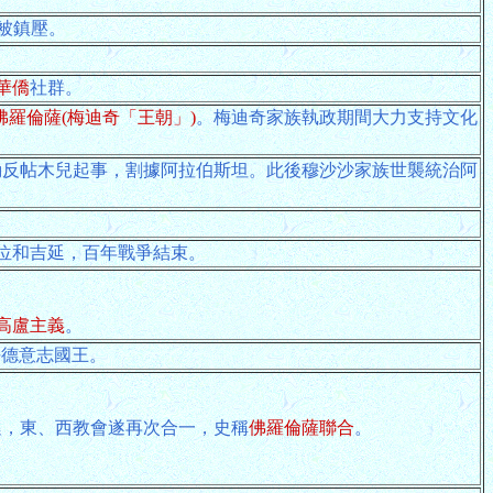
事被鎮壓。
華僑
社群。
佛羅倫薩(梅迪奇「王朝」)
。梅迪奇家族執政期間大力支持文化
med發動反帖木兒起事，割據阿拉伯斯坦。此後穆沙沙家族世襲統治阿
王位和吉延，百年戰爭結束。
高盧主義
。
期兼任德意志國王。
教廷，東、西教會遂再次合一，史稱
佛羅倫薩聯合
。
。