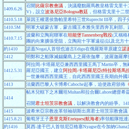
召開
比薩宗教會議
，決議廢黜羅馬教皇格雷戈里十二世Gre
1409.6.26
V)，設立
波洛尼亞Bologna教廷
，但格雷戈里十二
1410.5.18
萊因王權選侯魯帕里希特三世Ruprecht III卒，
1410.5M
明軍大破蒙古軍，蒙古國王本雅失里西奔瓦剌部。
波蘭和立陶宛聯軍在
坦能堡Tannenberg戰役
(又稱格
1410.7.15
團的向東擴張受阻，立陶宛十字軍遠征(以及北方十
約1410
諾蓋Nogai人首領也迪古Edigu在俄羅斯草原建立
諾
1412
明鄭和之船隊滅錫蘭島上之羅依伽摩，波羅迦羅摩巴忽六世P
阿拉岡-卡塔羅尼亞兼西西里國王馬丁Martin卒，
1412.5.31
羅尼亞國王，建立
阿拉岡-卡塔羅尼亞(特拉斯塔馬拉
一世兼稱西西里國王，自此西西里國王長期由外國
1413
法蘭西巴黎人卡博希Caboche起事，迫使政府頒佈
帖木兒轄下之木爾坦Multan和拉合爾Lahore總督希茲
1414
召開
君士坦茨宗教會議
，以解決教會內的紛爭。14
1415
波希米亞宗教改革領袖胡斯出席君士坦茨宗教會議
1415.8.21
葡萄牙王子
恩里克斯Enriques(航海者)
率領船隊抵達
約1416
莫西-達干巴人首領尼亞格塞Nyagse在今加納Ghan