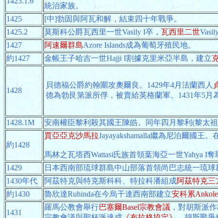
1423.1.6
統治家族。
1425
[中]勃固與阿瓦和解，結束四十年戰爭。
1425.2
莫斯科公爵瓦西里一世Vasily I卒，
瓦西里二世
Vas
1427
阿速爾群島
Azore Islands成為葡萄牙殖民地。
約1427
金帳王子哈吉一世Hajji I割據克里米亞半島，建立
貝德福公爵約翰圍攻奧爾良。1429年4月法蘭西人
1428
德為勃艮第派所俘，被賣給英格蘭軍。1431年5月
1428.1M
安南權臣黎利殺其國王陳皓。同年四月黎利(黎太祖
賈亞亞克沙馬拉
Jayayakshamalla繼為尼泊
約1428
馬林之瓦塔西Wattasi氏族首領葉海亞一世Yahya
1429
日本西南部琉球群島中山部落首領尚巴志統一琉球
1430年代
阿茲特克與特克斯科科、特拉科潘組成
阿茲特克三
約1430
魯欣達Ruhinda在今烏干達西南部建立
安科累Ankol
羅馬公教會舉行
巴塞爾Basel宗教會議
，對胡斯派作
1431
宗教會議與聖杯派達成
《布拉格協定》
，胡斯戰爭