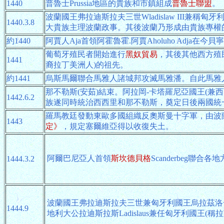
1440
普魯士Prussia地區的貴族和市鎮組成
普魯士聯盟
。
波蘭國王弗拉迪斯拉夫三世Wladislaw III兼稱匈牙利
1440.3.8
大貴族主理波蘭政事。其後波蘭乃形成由貴族專權
約1440
阿賈人Aja首領阿霍魯霍.阿賈Aholuho Adja在今貝寧
葡萄牙殖民者開始進行
黑奴貿易
，其後其他西方殖
1441
裔拉丁美洲人)的祖先。
約1441
烏斯馬爾聯合馬雅人諸城邦攻滅馬雅潘。自此馬雅
那不勒斯(安茹)結束。阿拉岡-卡塔羅尼亞國王(兼西西里國
1442.6.2
族遂同時統治西西里和那不勒斯，奠定日後兩國統
羅馬教廷發動東歐多國組織反奧斯曼十字軍，由波
1443
定》
，規定塞爾維亞得以收復失土。
阿爾巴尼亞人首領
斯坎德貝格
Scanderbeg聯合
1444.3.2
波蘭國王弗拉迪斯拉夫三世兼匈牙利國王烏拉茲洛一
1444.9
地利大公拉迪斯拉斯Ladislaus兼任匈牙利國王(稱拉茲