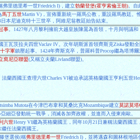
里德里希一世Friedrich I)，建立
勃蘭登堡(霍亨索倫王朝)
。自
為
馬丁五世
Martin V)，宣佈重新統一羅馬公教，重設羅馬教
23日本尼迪克特十三世卒，阿維尼翁教廷始告結束。
起事
。1427年八月黎利擁前大越皇族陳暠為首領，十月與明議
茨拉夫四世Vaclav IV。次年胡斯派首領齊斯克Ziska發
十字軍
鎮壓起事。1424年齊斯克卒，普羅科普Procop繼為塔
立窩尼亞聯盟
(又稱立夫蘭Livland聯盟)。
，法蘭西國王查理六世Charles VI被迫承認英格蘭國王亨利五世H
imba Mutota在今津巴布韋和莫桑比克Mozambique建立
莫諾莫塔帕
間在小亞細亞發動統一戰爭，消滅各加齊政權，並進而入侵東南歐。
利六世
Henry VI繼為英格蘭國王，同年10月21日兼稱法蘭西國
I在南方繼任法蘭西國王。
維滕堡選侯(稱
弗里德里希一世
Friedrich I)，並將邁森和圖