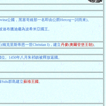
govina公國，黑塞哥維那一名即由公爵Herceg一詞而來)。
8年波迪布臘迪繼為波希米亞國王。
稱克里斯蒂恩一世Christian I)，建立
丹麥(奧爾登堡王朝)
。
繼位。1450年八月朱祁鎮被釋放返國。
祿Sulu群島建立
蘇祿王國
。