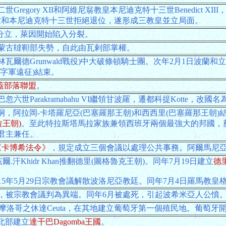
gory XII和阿維尼翁教皇本尼迪克特十三世Benedict XIII，另
世和本尼迪克特十三世拒絕退位，遂形成三教皇並立局面。
四子分立，萊因開始陷入分裂。
蒙古韃靼部失勢，自此由瓦剌部掌權。
林瓦爾德Grunwald戰役)中大破條頓騎士團。次年2月1日波蘭
字軍遠征)結束。
蓋部落聯盟
。
arakramabahu VI繼領甘波羅，遷都科提Kotte，改國名
無嗣，阿拉岡-卡塔羅尼亞(巴塞羅那王朝)和西西里(巴塞羅那王朝
王朝)
。至此特拉斯塔馬拉家族兼領西班牙兩個最強大的邦國，
君主兼任。
《卡博希法令》
，規定成立三個會議以處理公共事務。阿爾馬尼
爾.汗Khidr Khan推翻德里(圖格魯克王朝)。同年7月19日建立
德里
15年5月29日宗教會議解散波洛尼亞教廷。同年7月4日羅馬教
，被宗教會議判為異端。同年6月被處死，引起波希米亞人公憤
摩洛哥之休達Ceuta，在其地建立葡萄牙第一個殖民地。葡萄牙
a北部建立
達干巴Dagomba王國
。