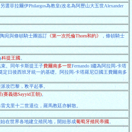
選菲拉爾伊Philargos為教皇(改名為阿歷山大五世Alexander
和立陶宛與條頓騎士團簽訂
《第一次托倫Thorn和約》
，條頓騎士
為
科提王國
。
)結束。同年卡斯提王子
費爾南多一世
Fernando I繼為阿拉岡-卡塔
奠定日後西班牙統一的基礎。阿拉岡-卡塔羅尼亞國王費爾南多
亞派攻巴黎，敉平起事。
(賽義德Sayyid王朝)
。
皇格雷戈里十二世退位，羅馬教廷亦解散。
。
開始在世界各地建立殖民地，開始形成
葡萄牙殖民帝國
。