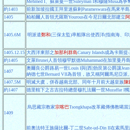
Mehmed I、蘇萊曼一世Suleyman I和穆薩Mus
約1403
前新加坡拉國王拜里迷蘇剌Parameswara在馬來半
1405
柏柏爾人首領尤羅斯Yourous在今尼日爾北部建立
阿
1405.6M
明派遣
鄭和
(三保太監)率船隊出使西洋(指南海、
1405.12.15
大西洋東部之
加那利群島
Canary Island
約1405
文萊Brunei人首領穆罕默德Muhammad在加里曼
奧爾良公爵路易一世Louis I與[西]勃艮第公爵讓J
1407
納德七世Bernard VII為首領，故又稱阿爾馬尼亞派
1407.5M
明滅大虞，併吞越南北部。同年十月前大越皇族
陳
約1407
德里轄下之古吉拉特總督穆扎法爾一世Muzaffar I
烏思藏宗教家
宗喀巴
Tsongkhapa改革藏傳佛教
1409
前奧法特王族薩比爾-丁二世Sabr-ud-Din II在索馬