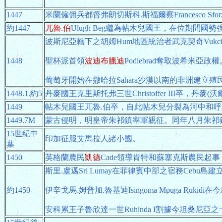
1447
米蘭僱佣兵都督弗朗切斯科.斯福爾察Francesco Sf
約1447
兀魯.伯
Ulugh Beg繼為帖木兒國王，在位期間國勢
波斯尼亞轄下之胡姆Hum地區統治者武克契奇Vuk
1448
聖杯派首領
波迪布臘迪
Podiebrad奪取波希米
葡萄牙開始在撒哈拉Sahara沙漠以南的非洲建立殖
1448.1.約5
丹麥國王克里斯托弗三世Christoffer III卒，丹麥
1449
帖木兒國王兀魯.伯卒，自此帖木兒分裂為河中和
1449.7M
蒙古侵明，明皇帝朱祁鎮率軍親征。同年八月朱祁
15世紀中
印加征服艾馬拉人諸小國。
葉
1450
英格蘭農民
凱德
Cade領導肯特和蘇塞克斯農民起
斯里.盧邁Sri Lumay在菲律賓中部之宿務Cebu島建
約1450
伊辛戈馬.姆普加.魯基迪Isingoma Mpuga Rukid
安科累王子魯欣達一世Ruhinda I割據今坦桑尼亞之