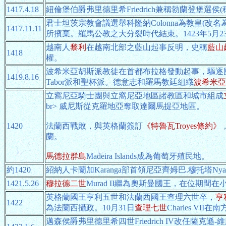
1417.4.18
紐倫堡伯爵弗里德里希Friedrich兼稱勃蘭登堡選侯(稱弗
君士坦茨宗教會議選舉科隆納Colonna為教皇(改名
1417.11.11
所擯棄。羅馬公教之大分裂時代結束。1423年5月
越南人
黎利
在越南北部之藍山起事反明，史稱
藍山
1418
權。
波希米亞胡斯派教徒在首都布拉格發動起事，驅逐國王瓦
1419.8.16
Tabor派和聖杯派。德意志和羅馬教廷組織
波希米亞
立窩尼亞騎士團與立窩尼亞地區諸教區和城市組成
br> 威尼斯從克羅地亞奪取達爾馬提亞地區。
1420
法蘭西戰敗，與英格蘭簽訂
《特魯瓦Troyes條約》
蘭。
馬德拉群島
Madeira Islands成為葡萄牙殖民地。
約1420
紹納人卡蘭加Karanga部首領尼亞齊姆巴.穆托塔Nyats
1421.5.26
穆拉德二世
Murad II繼為奧斯曼國王，在位期
英格蘭國王亨利五世和法蘭西國王查理六世卒，
亨
1422
為法蘭西攝政。10月31日
查理七世
Charles VI
邁森侯爵弗里德里希四世Friedrich IV改任薩克遜-