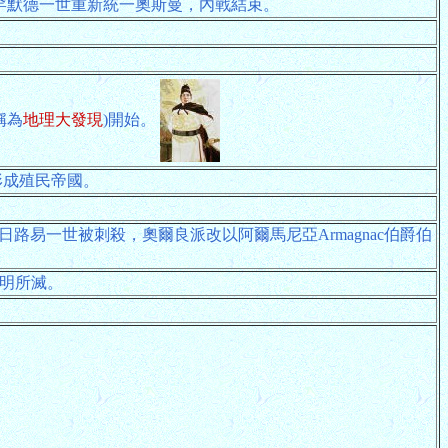
日穆罕默德一世重新統一奧斯曼，內戰結束。
稱為
地理大發現
)開始。
始形成殖民帝國。
3日路易一世被刺殺，奧爾良派改以阿爾馬尼亞Armagnac伯爵伯
為明所滅。