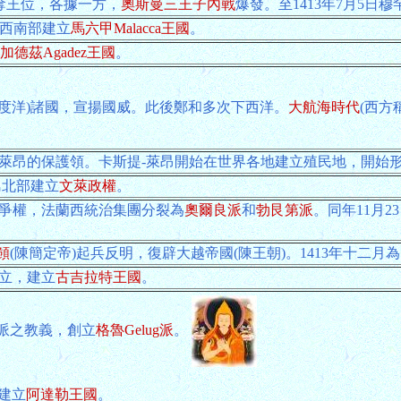
a為爭奪王位，各據一方，
奧斯曼三王子內戰
爆發。至1413年7月5
島西南部建立
馬六甲Malacca王國
。
加德茲Agadez王國
。
印度洋)諸國，宣揚國威。此後鄭和多次下西洋。
大航海時代
(西方
s成為卡斯提-萊昂的保護領。卡斯提-萊昂開始在世界各地建立殖民地，開
丹島北部建立
文萊政權
。
ean爭權，法蘭西統治集團分裂為
奧爾良派
和
勃艮第派
。同年11月2
。
頠
(陳簡定帝)起兵反明，復辟大越帝國(陳王朝)。1413年十二月
獨立，建立
古吉拉特王國
。
噶當派之教義，創立
格魯Gelug派
。
里建立
阿達勒王國
。