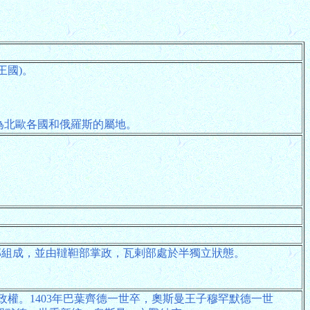
a王國)。
成為北歐各國和俄羅斯的屬地。
t兩部組成，並由韃靼部掌政，瓦剌部處於半獨立狀態。
權。1403年巴葉齊德一世卒，奧斯曼王子穆罕默德一世