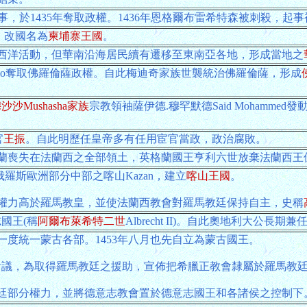
發動農民起事，於1435年奪取政權。1436年恩格爾布雷希特森被刺殺，起
)，改國名為
柬埔寨王國
。
西洋活動，但華南沿海居民續有遷移至東南亞各地，形成當地之
simo奪取佛羅倫薩政權。自此梅迪奇家族世襲統治佛羅倫薩，形成
沙沙Mushasha家族
宗教領袖薩伊德.穆罕默德Said Moham
官
王振
。自此明歷任皇帝多有任用宦官當政，政治腐敗。
格蘭喪失在法蘭西之全部領土，英格蘭國王亨利六世放棄法蘭西
據今俄羅斯歐洲部分中部之喀山Kazan，建立
喀山王國
。
權力高於羅馬教皇，並使法蘭西教會對羅馬教廷保持自主，史稱
志國王(稱
阿爾布萊希特二世
Albrecht II)。自此奧地利大公長
度統一蒙古各部。1453年八月也先自立為蒙古國王。
倫薩宗教會議，為取得羅馬教廷之援助，宣佈把希臘正教會隸屬於羅馬
廷部分權力，並將德意志教會置於德意志國王和各諸侯之控制下