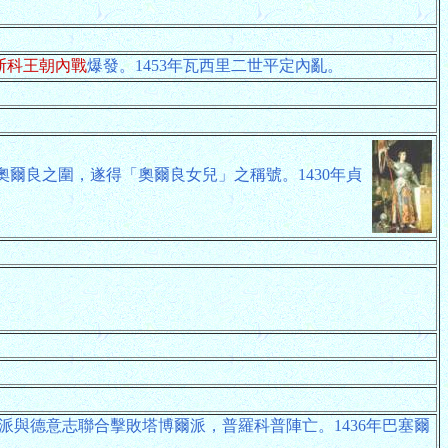
斯科王朝內戰
爆發。1453年瓦西里二世平定內亂。
，解除奧爾良之圍，遂得「奧爾良女兒」之稱號。1430年貞
派與德意志聯合擊敗塔博爾派，普羅科普陣亡。1436年巴塞爾