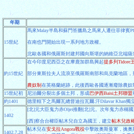
年期
馬來Malay半島和蘇門答臘島之馬來人遷往菲律賓Phili
15世紀
在南也門開始出現一系列地方政權。
北歐各國和俄羅斯封建邦國向斯堪的納維亞北端薩米S
在今印度尼西亞之在摩鹿加群島興起
提多列Tidore
約15世紀
部分東斯拉夫人流浪至俄羅斯南部和烏克蘭地區，
農奴制
在英格蘭絕跡，此後西歐各國逐漸廢除農奴
15世紀初
尼泊爾分裂出多個土邦，形成
巴伊西Baisi土邦聯盟
約1401
德里轄下之馬爾瓦總督迪拉瓦爾.汗Dilavar Khan
[北]元大臣鬼力赤Oljei推翻[北]元。次年鬼力赤稱國
1402
[西]察合台權臣帖木兒自立為國王，建立
帖木兒政
帖木兒在
安戈拉Angora戰役
中擊敗奧斯曼軍，擒奧
1402.7.28