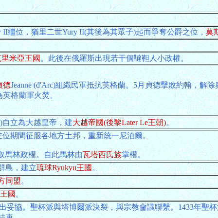
ily II繼位，猶里二世Yury II(其後為其眾子)起而爭奪公爵之位，
莫
克里米亞王國
。此後在俄羅斯出現若干個韃靼人小政權。
貞德
Jeanne (d'Arc)組織民軍抵抗英格蘭。5月貞德擊敗約翰
為英格蘭軍火焚。
)自立為大越皇帝，建
大越帝國(後黎Later Le王朝)
。
爾國王。在位期間征服各地方土邦，重新統一尼泊爾。
 I奪取馬林政權。自此馬林由
瓦塔西氏族
掌權。
群島，建立
琉球Ryukyu王國
。
方同盟
。
e王國
。
出妥協。聖杯派與塔博爾派決裂，與宗教會議聯繫。1433年聖杯
結束。