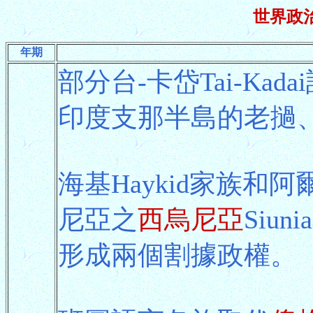
世界政治
年期
部分台-卡岱Tai-Ka
印度支那半島的老撾
海基Haykid家族和阿
尼亞之
西烏尼亞
Siuni
形成兩個割據政權。