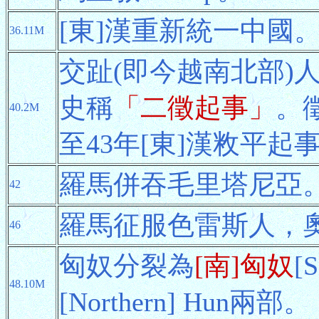
[東]漢重新統一中國
36.11M
交趾(即今越南北部)
史稱
「二徵起事」
。
40.2M
至43年[東]漢敉平起
羅馬併吞毛里塔尼亞
42
羅馬征服色雷斯人，
46
匈奴分裂為
[南]匈奴
[
48.10M
[Northern] Hun兩部。