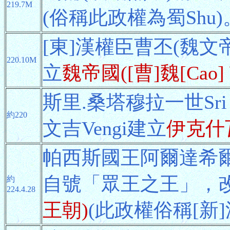
219.7M
(俗稱此政權為蜀Shu
[東]漢權臣曹丕(魏文
220.10M
立
魏帝國([曹]魏[Cao] 
斯里.桑塔穆拉一世Sri 
約220
文吉Vengi建立
伊克什瓦
帕西斯國王阿爾達希爾一世
自號「眾王之王」，
約
224.4.28
王朝)
(此政權俗稱[新]波斯