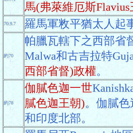
馬(弗萊維厄斯Flavius
羅馬軍敉平猶太人起
70.9.7
帕臘瓦轄下之西部省督
Malwa和古吉拉特Guj
約70
西部省督)政權
。
伽膩色迦一世
Kanis
膩色迦王朝)
。伽膩色
約78
和印度北部。