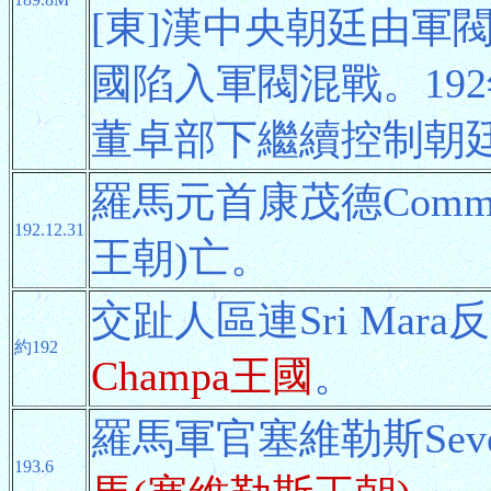
[東]漢中央朝廷由軍
國陷入軍閥混戰。19
董卓部下繼續控制朝
羅馬元首康茂德Comm
192.12.31
王朝)亡。
交趾人區連Sri Mar
約192
Champa王國
。
羅馬軍官塞維勒斯Sev
193.6