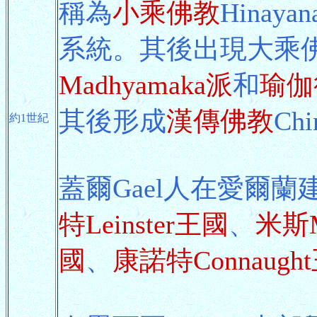
稱為
小乘佛教
Hinay
系統。其後出現大乘
Madhyamaka派
和
瑜伽行
其後形成
漢傳佛教
Chi
約1世紀
蓋爾Gael人在愛爾蘭
特Leinster王國
、
米斯M
國
、
康諾特Connaugh