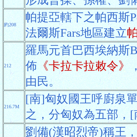
帕提亞轄下之帕西斯Per
約208
法爾斯Fars地區建立
羅馬元首巴西埃納斯Bassi
佈
《卡拉卡拉敕令》
212
由民。
[南]匈奴國王呼廚泉單
216.7M
之，分匈奴為五部，[
劉備(漢昭烈帝)稱王