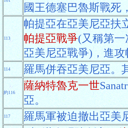
101
國王德塞巴魯斯戰死
帕提亞在亞美尼亞扶
帕提亞戰爭
(又稱第
113
亞美尼亞戰爭)，進攻
羅馬併吞亞美尼亞。
114
薩納特魯克一世
San
約116
亞。
羅馬軍被迫撤出亞美
117