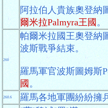
阿拉伯人貴族奧登納圖斯
爾米拉Palmyra王國
。
帕爾米拉國王奧登納圖
波斯戰爭結束。
260
羅馬軍官波斯圖姆斯Po
國
。
羅馬各地軍團紛紛擁
260.6