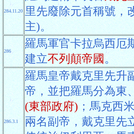
里先廢除元首稱號，改稱
284.11.20
主)。
羅馬軍官卡拉烏西厄斯Car
286
建立
不列顛帝國
。
羅馬皇帝戴克里先升副帝
帝，並把羅馬分為東
(東部政府)
；馬克西
兩名副帝，戴克里先立格
286.3.1