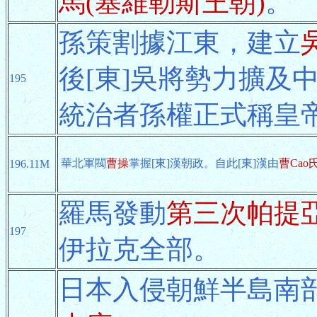
馬(塞維勒斯王朝)
。
孫策割據江東，建立
吳
後[東]吳將勢力擴及中
195
統治者孫權正式稱皇
華北軍閥
曹操
掌握[東]漢朝政。自此[東]漢由
曹Cao
196.11M
羅馬發動
第三次帕提
197
伊拉克全部。
日本入侵朝鮮半島南