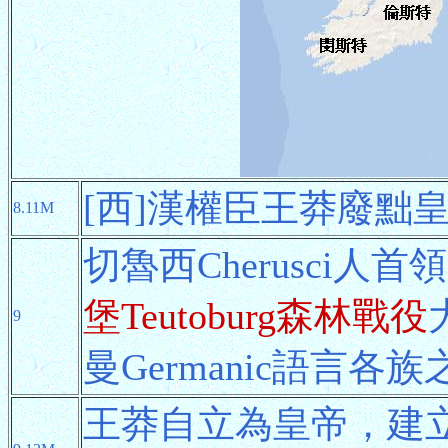
[西]漢權臣王莽廢黜
8.11M
切魯西Cherusci人首
堡Teutoburg森林戰役
9
曼Germanic語言各
王莽自立為皇帝，建