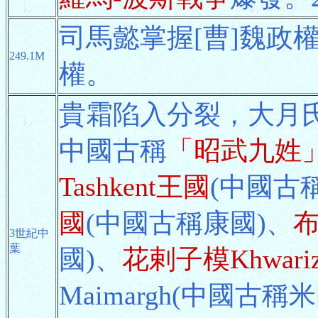
司馬懿掌握[曹]魏政權
249.1M
權。
貴霜陷入分裂，大月
中國古稱
「昭武九姓
Tashkent王國
(中國古
國
(中國古稱康國)、
布
3世紀中
葉
國)、
花剌子模Khwar
Maimargh(中國古稱