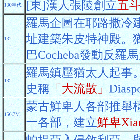
[東]漢人張陵創立
五
130年代
羅馬企圖在耶路撒冷
址建築朱皮特神殿。猶
132
巴Cocheba發動反羅
羅馬鎮壓猶太人起事
135
史稱
「大流散」
Diasp
蒙古鮮卑人各部推舉檀
156.7M
一各部，建立
鮮卑Xia
帕提亞入侵敘利亞，