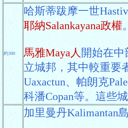
哈斯蒂跋摩一世Hastiv
耶納Salankayana政權
馬雅Maya人
開始在中部
約300
立城邦，其中較重要者
Uaxactun、帕朗克Pa
科潘Copan等。這些
加里曼丹Kalimanta