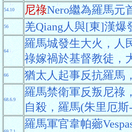
尼祿
Nero繼為羅馬
54.10
羌Qiang人與[東]
56
羅馬城發生大火，人
64
祿嫁禍於基督教徒，
猶太人起事反抗羅馬
66
羅馬禁衛軍反叛尼祿
68.6.9
自殺，羅馬(朱里厄斯
羅馬軍官韋帕薌Vesp
69.7.1