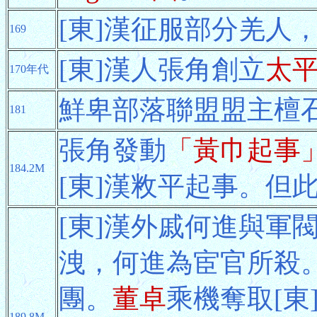
[東]漢征服部分羌人
169
[東]漢人張角創立
太
170年代
鮮卑部落聯盟盟主檀
181
張角發動
「黃巾起事
184.2M
[東]漢敉平起事。但
[東]漢外戚何進與軍
洩，何進為宦官所殺
團。
董卓
乘機奪取[東
189.8M