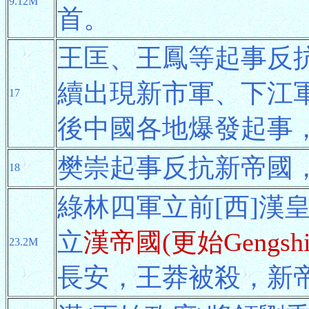
9.12M
首。
王匡、王鳳等起事反
續出現新市軍、下江
17
後中國各地爆發起事
樊崇起事反抗新帝國
18
綠林四軍立前[西]漢
立
漢帝國(更始Gengsh
23.2M
長安，王莽被殺，新