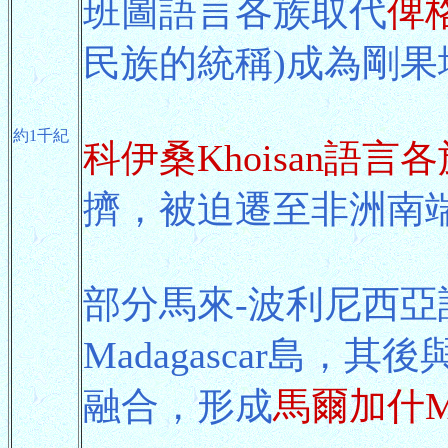
班圖語言各族取代
俾格
民族的統稱)成為剛
約1千紀
科伊桑Khoisan語言各
擠，被迫遷至非洲南
部分馬來-波利尼西
Madagascar島
融合，形成
馬爾加什Ma