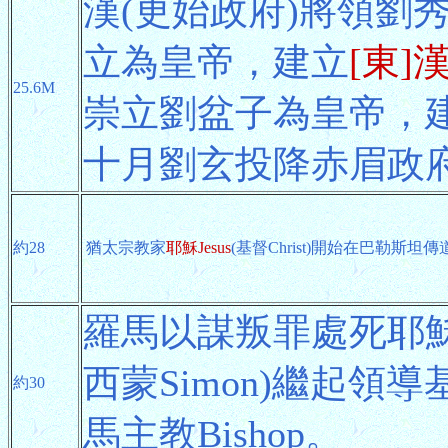
漢(更始政府)將領劉
立為皇帝，建立
[東]
25.6M
崇立劉盆子為皇帝，
十月劉玄投降赤眉政
約28
猶太宗教家
耶穌Jesus
(基督Christ)開始在巴勒斯坦
羅馬以謀叛罪處死耶
西蒙Simon)繼起
約30
馬主教Bishop。