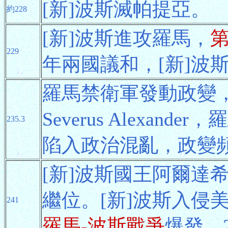
[新]波斯滅帕提亞。
約228
[新]波斯進攻羅馬，
229
年兩國議和，[新]波
羅馬禁衛軍發動政變
Severus Alexan
235.3
陷入政治混亂，政變
[新]波斯國王阿爾達
繼位。[新]波斯入侵
241
羅馬-波斯戰爭
爆發。