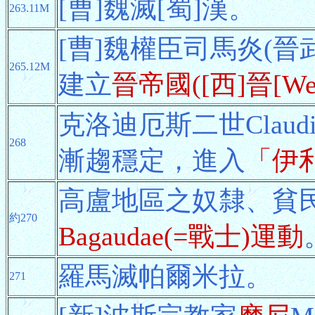
[曹]魏滅[蜀]漢。
263.11M
[曹]魏權臣司馬炎(晉
265.12M
建立
晉帝國([西]晉[Weste
克洛迪厄斯二世Claud
268
漸趨穩定，進入
「伊
高盧地區之奴隸、貧
約270
Bagaudae(=戰士)運動
羅馬滅帕爾米拉。
271