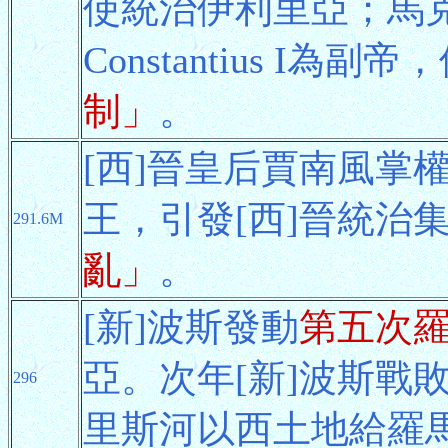
使統治伊利里亞；馬
Constantius I
制」
。
[西]晉皇后賈南風掌
王，引發[西]晉統治
291.6M
亂」
。
[新]波斯發動
第五次羅
亞。次年[新]波斯戰
296
里斯河以西土地給羅