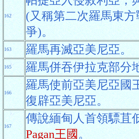
(又稱第二次羅馬東方
162
爭)。
羅馬再滅亞美尼亞。
163
羅馬併吞伊拉克部分
165
羅馬使前亞美尼亞國王索
166
復辟亞美尼亞。
傳說緬甸人首領驃苴低P
167
Pagan王國
。