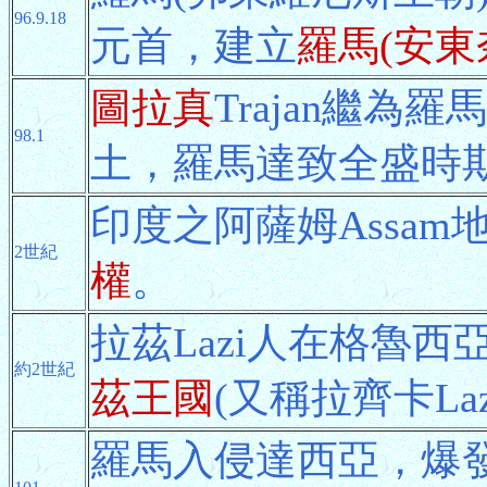
96.9.18
元首，建立
羅馬(安東奈
圖拉真
Trajan繼
98.1
土，羅馬達致全盛時
印度之阿薩姆Assam
2世紀
權
。
拉茲Lazi人在格魯西
約2世紀
茲王國
(又稱拉齊卡Laz
羅馬入侵達西亞，爆