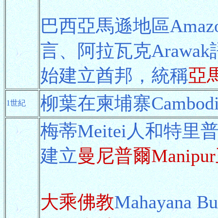
巴西亞馬遜地區Amazo
言、阿拉瓦克Arawak
始建立酋邦，統稱
亞
柳葉在柬埔寨Cambod
1世紀
梅蒂Meitei人和特里
建立
曼尼普爾Manipu
大乘佛教
Mahayana