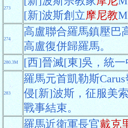
[新]波斯宗教家
摩尼
M
273
[新]波斯創立
摩尼教
M
高盧聯合羅馬鎮壓巴
274
高盧復併歸羅馬。
[西]晉滅[東]吳，
280.3M
羅馬元首凱勒斯Caru
侵[新]波斯，征服美
283
戰事結束。
羅馬近衛軍長官
戴克