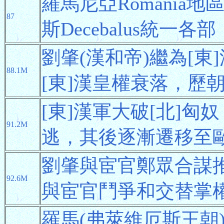
羅馬尼亞Romania地
87
斯Decebalus統一各
劉肇(漢和帝)繼為[東
88.1M
[東]漢皇權衰落，歷
[東]漢軍大破[北]匈
91.2M
逃，其後逐漸遷移至
劉肇與宦官鄭眾合謀推
92.6M
與宦官鬥爭和交替掌
羅馬(弗萊維厄斯王朝)