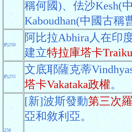
稱何國)、佉沙Kesh
Kaboudhan(中國古
阿比拉Abhira人在印度
約250
建立
特拉庫塔卡Traiku
文底耶薩克蒂Vindhy
約255
塔卡Vakataka政權
。
[新]波斯發動
第三次羅
亞和敘利亞。
258