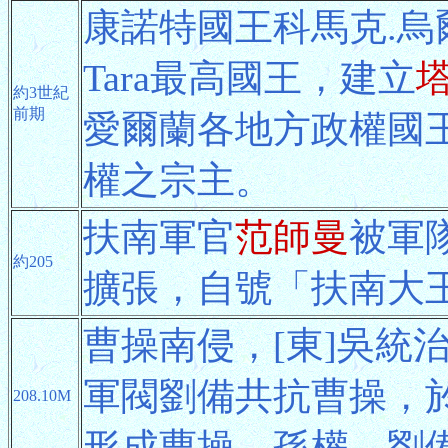
康諾特國王科馬克.烏爾哈
Tara最高國王，建立
約3世紀
前期
愛爾蘭各地方政權國
權之宗主。
扶南軍官
范師曼
被軍
約205
擴張，自號「扶南大
曹操南侵，[東]吳統
軍閥劉備共抗曹操，
208.10M
形成曹操、孫權、劉