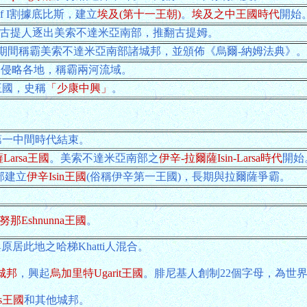
tef I割據底比斯，建立
埃及(第十一王朝)
。
埃及之中王國時代
開始
期間將古提人逐出美索不達米亞南部，推翻古提姆。
期間稱霸美索不達米亞南部諸城邦，並頒佈《烏爾-納姆法典》。
期間侵略各地，稱霸兩河流域。
王國，史稱
「少康中興」
。
第一中間時代結束。
Larsa王國
。美索不達米亞南部之
伊辛-拉爾薩Isin-Larsa時代
開始
南部建立
伊辛Isin王國
(俗稱伊辛第一王國)，長期與拉爾薩爭霸。
努那Eshnunna王國
。
原居此地之哈梯Khatti人混合。
城邦
，興起
烏加里特Ugarit王國
。腓尼基人創制22個字母，為世
os王國
和其他城邦。