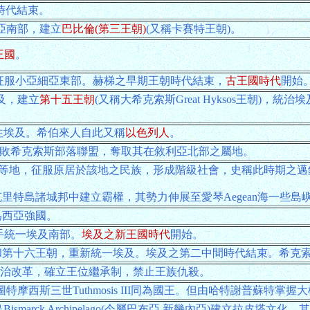
時代結束。
達米亞南部，建立
巴比倫(第三王朝)
(又稱卡賽特王朝)。
i王國
。
位期間征服小亞細亞東部。赫梯之早期王朝時代結束，
古王國時代
開始
埃及，建立
第十五王朝
(又稱大希克索斯Great Hyksos王朝)
遷往埃及。希伯來人自此又稱
以色列人
。
位期間擊敗希克索斯部落聯盟，奪取其在敘利亞北部之屬地。
enae等地，征服原居於該地之民族，形成階級社會，史稱此時期之
里特島諸城邦中建立霸權，其勢力伸展至愛琴Aegean海一些島
為西亞強國。
手統一埃及南部。
埃及之新王國時代
開始。
和第十六王朝，重新統一埃及。埃及之第二中間時代結束。希克
推行政治改革，確立王位繼承制，禁止王族仇殺。
並立圖特摩西斯三世Tuthmosis III同為國王。但由哈特謝普蘇特掌握
arck Archipelago(今屬巴布亞.新幾內亞)建立拉皮塔文化，其後