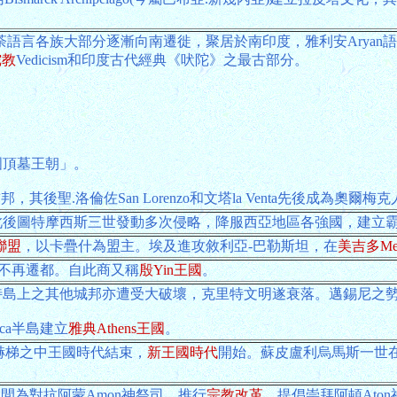
荼語言各族大部分逐漸向南遷徙，聚居於南印度，雅利安Aryan
陀教
Vedicism和印度古代經典《吠陀》之最古部分。
圓頂墓王朝」。
酋邦，其後聖.洛倫佐San Lorenzo和文塔la Venta先後成為奧爾
此後圖特摩西斯三世發動多次侵略，降服西亞地區各強國，建立
h聯盟
，以卡疊什為盟主。埃及進攻敘利亞-巴勒斯坦，在
美吉多Me
，不再遷都。自此商又稱
殷Yin王國
。
特島上之其他城邦亦遭受大破壞，克里特文明遂衰落。邁錫尼之
ica半島建立
雅典Athens王國
。
梯國王，赫梯之中王國時代結束，
新王國時代
開始。蘇皮盧利烏馬斯一世
在位期間為對抗阿蒙Amon神祭司，推行
宗教改革
，提倡崇拜阿頓Aton