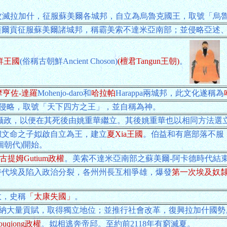
在位期間攻滅拉加什，征服蘇美爾各城邦，自立為烏魯克國王，取號「
薩爾貢征服蘇美爾諸城邦，稱霸美索不達米亞南部；並侵略亞述
鮮王國
(俗稱古朝鮮Ancient Choson)
(檀君Tangun王朝)
。
摩亨佐-達羅
Mohenjo-daro和
哈拉帕
Harappa兩城邦，此文化遂稱為
間發動侵略，取號「天下四方之王」，並自稱為神。
為攝政，以便在其死後由姚重華繼立。其後姚重華也以相同方法選立
姒文命之子姒啟自立為王，建立
夏Xia王國
。伯益和有扈部落不服
個朝代)開始。
古提姆Gutium政權
。美索不達米亞南部之蘇美爾-阿卡德時代結
時代埃及陷入政治分裂，各州州長互相爭雄，爆發
第一次埃及奴
政，史稱
「太康失國」
。
姆繳納大量貢賦，取得獨立地位；並推行社會改革，復興拉加什國勢
uqiong政權
。姒相逃奔帝邱。至約前2118年有窮滅夏。