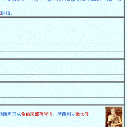
代
開始。
巴勒斯坦形成
希伯來部落聯盟
。摩西創立
猶太教