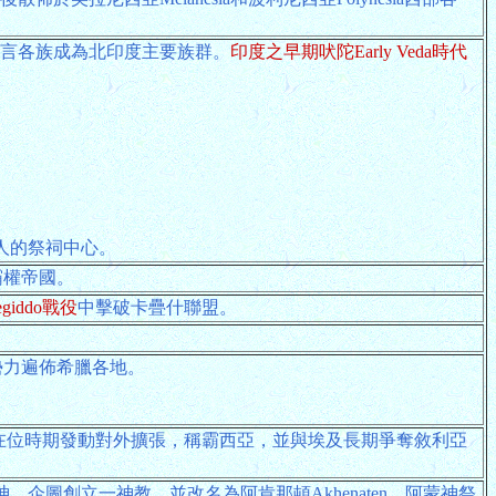
語言各族成為北印度主要族群。
印度之早期吠陀Early Veda時代
梅克人的祭祠中心。
霸權帝國。
giddo戰役
中擊破卡疊什聯盟。
勢力遍佈希臘各地。
在位時期發動對外擴張，稱霸西亞，並與埃及長期爭奪敘利亞
神，企圖創立一神教，並改名為阿肯那頓Akhenaten。阿蒙神祭