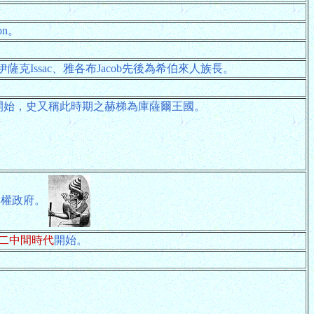
on。
薩克Issac、雅各布Jacob先後為希伯來人族長。
開始，史又稱此時期之赫梯為庫薩爾王國。
集權政府。
二中間時代
開始。