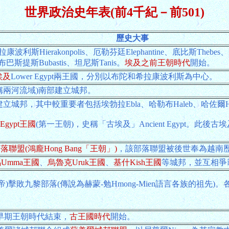
世界政治史年表(前4千紀－前501)
歷史大事
erakonpolis、厄勒芬廷Elephantine、底比斯Thebes、阿
布巴斯提斯Bubastis、坦尼斯Tanis。
埃及之前王朝時代
開始。
埃及
Lower Egypt兩王國，分別以布陀和希拉康波利斯為中心。
a(又稱兩河流域)南部建立城邦。
tine建立城邦，其中較重要者包括埃勃拉Ebla、哈勒布Haleb、哈佐爾H
Egypt王國
(第一王朝)，史稱「古埃及」Ancient Egypt。
g部落聯盟(鴻龐Hong Bang「王朝」)
，該部落聯盟被後世奉為越南
Umma王國
、
烏魯克Uruk王國
、
基什Kish王國
等城邦，並互相爭
帝)擊敗九黎部落(傳說為赫蒙-勉Hmong-Mien語言各族的祖先)
之早期王朝時代結束，
古王國時代
開始。