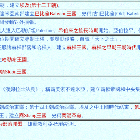
王朝，建立
埃及(第十二王朝)
。
索不達米亞南部建立
巴比倫Babylon王國
，史稱[古]巴比倫[Old] Babyl
在位期間發動對外擴張。
族人遷入巴勒斯坦Palestine。
希伯來之族長時期
開始。亞伯拉罕、伊
述國王，在位期間確立專制王權，並發動侵略，自號「天下之王」。
hana征服諸赫梯部落和哈梯人，建立
赫梯王國
。
赫梯之早期王朝時代
立
哈勒布王國
。
頓Sidon王國
。
佈《漢姆拉比法典》，稱霸美索不達米亞，建立霸權帝國和中央
王朝統治東部；第十四王朝統治西部。埃及之中王國時代結束，
第
稱王，建立
商Shang王國
，史稱
商湯革命
。
os部落聯盟
，雄霸敘利亞-巴勒斯坦。