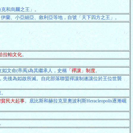
烏魯克和烏爾之王」。
、伊蘭、小亞細亞、敘利亞等地，自號「天下四方之王」。
哈拉帕文化
。
姒文命(帝禹)為其繼承人，史稱
「禪讓」制度
。
，先後為姒啟所滅。自此部落聯盟禪讓制遂讓位於王位世襲
束。
隸貧民大起事
。底比斯和赫拉克里奧波利斯Heracleopolis逐漸崛
。