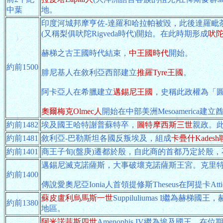
中葉
地。
印度河城邦摩亨佐-達羅和哈拉帕被毀，此後達羅毗
(又稱梨俱吠陀Rigveda時代)開始。在此時期形成
吠
赫梯之古王國時代結束，
中王國時代
開始。
約前1500
腓尼基人在敘利亞西部建立
推羅Tyre王國
。
阿卡亞人在希臘建立
邁錫尼王國
，史稱此政權為「
奧爾梅克Olmec人
開始在中部美洲Mesoamerica建立
約前1482
埃及國王哈特謝普蘇特卒，
圖特摩西斯三世
親政。
約前1481
敘利亞-巴勒斯坦各國反叛埃及，組成
卡疊什Kades
約前1401
商王子旬(盤庚)遷都於殷，自此商的首都乃定於殷
邁錫尼滅克諾薩斯，大事破壞克諾薩斯王宮。克里
約前1400
傳說愛奧尼亞Ionia人首領提修斯Theseus在阿提卡Att
蘇皮盧利烏馬斯一世
Suppiluliumas I繼為赫
約前1380
地區。
阿米諾菲斯四世
Amenophis IV繼為埃及國王。