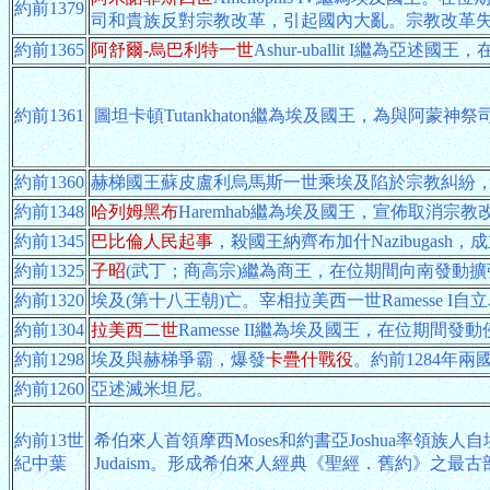
約前1379
司和貴族反對宗教改革，引起國內大亂。宗教改革
約前1365
阿舒爾-烏巴利特一世
Ashur-uballit I繼
約前1361
圖坦卡頓Tutankhaton繼為埃及國王，為與阿蒙神
約前1360
赫梯國王蘇皮盧利烏馬斯一世乘埃及陷於宗教糾紛，
約前1348
哈列姆黑布
Haremhab繼為埃及國王，宣佈取消宗
約前1345
巴比倫人民起事
，殺國王納齊布加什Nazibuga
約前1325
子昭
(武丁；商高宗)繼為商王，在位期間向南發動擴
約前1320
埃及(第十八王朝)亡。宰相拉美西一世Ramesse I
約前1304
拉美西二世
Ramesse II繼為埃及國王，在位期間發
約前1298
埃及與赫梯爭霸，爆發
卡疊什戰役
。約前1284年
約前1260
亞述滅米坦尼。
約前13世
希伯來人首領摩西Moses和約書亞Joshua率領族
紀中葉
Judaism。形成希伯來人經典《聖經．舊約》之最古