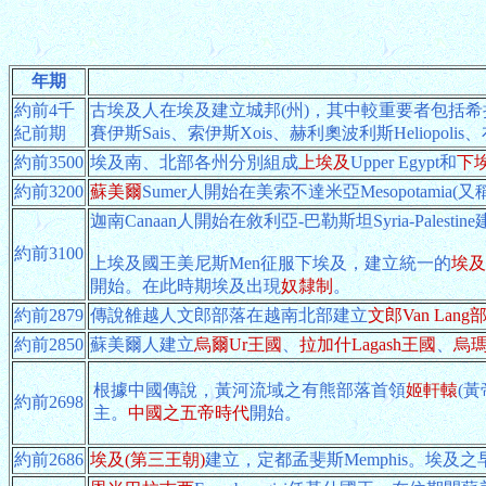
年期
約前4千
古埃及人在埃及建立城邦(州)，其中較重要者包括希拉康波利斯Hi
紀前期
賽伊斯Sais、索伊斯Xois、赫利奧波利斯Heliopolis、
約前3500
埃及南、北部各州分別組成
上埃及
Upper Egypt和
下
約前3200
蘇美爾
Sumer人開始在美索不達米亞Mesopotami
迦南Canaan人開始在敘利亞-巴勒斯坦Syria-Pales
約前3100
上埃及國王美尼斯Men征服下埃及，建立統一的
埃及
開始。在此時期埃及出現
奴隸制
。
約前2879
傳說雒越人文郎部落在越南北部建立
文郎Van Lan
約前2850
蘇美爾人建立
烏爾Ur王國
、
拉加什Lagash王國
、
烏瑪
根據中國傳說，黃河流域之有熊部落首領
姬軒轅
(黃
約前2698
主。
中國之五帝時代
開始。
約前2686
埃及(第三王朝)
建立，定都孟斐斯Memphis。埃及