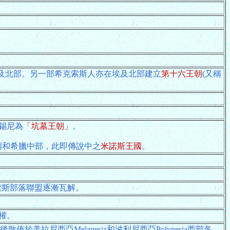
。
，統治埃及北部。另一部希克索斯人亦在埃及北部建立
第十六王朝
(又稱
邁錫尼為
「坑墓王朝」
。
嶼和希臘中部，此即傳說中之
米諾斯王國
。
索斯部落聯盟逐漸瓦解。
大權。
散佈於美拉尼西亞Melanesia和波利尼西亞Polynesia西部各