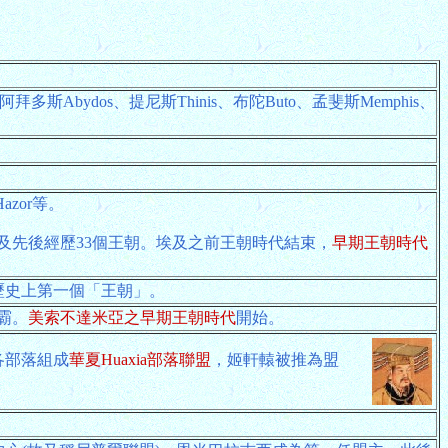
拜多斯Abydos、提尼斯Thinis、布陀Buto、孟斐斯Memphis、
azor等。
此後古埃及先後經歷33個王朝。埃及之前王朝時代結束，
早期王朝時代
歷史上第一個「王朝」。
霸。
美索不達米亞之早期王朝時代
開始。
。各部落組成
華夏Huaxia部落聯盟
，姬軒轅被推為盟