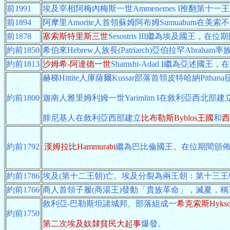
前1991
埃及宰相阿梅內梅斯一世Ammenemes I推翻第十一
前1894
阿摩里Amorite人首領蘇姆阿布姆Sumuabum在美
前1878
塞索斯特里斯三世
Sesostris III繼為埃及國王，
約前1850
希伯來Hebrew人族長(Patriarch)亞伯拉罕Abraham率
約前1813
沙姆希-阿達德一世
Shamshi-Adad I繼為亞
赫梯Hittite人庫薩爾Kussar部落首領皮特哈納Pit
約前1800
迦南人雅里姆利姆一世Yarimlim I在敘利亞西北部建
腓尼基人在敘利亞西部建立
比布勒斯Byblos王國
和
西
約前1792
漢姆拉比Hammurabi
繼為巴比倫國王。在位期間頒
約前1786
埃及(第十二王朝)亡。埃及分裂為兩王朝：第十三
約前1766
商人首領子履(商湯王)發動「貴族革命」，滅夏，
敘利亞-巴勒斯坦諸城邦、部落組成一
希克索斯Hyks
約前1750
第二次埃及奴隸貧民大起事
爆發。