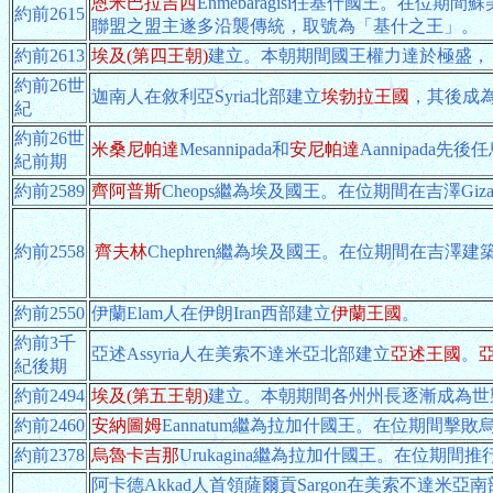
恩米巴拉吉西
Enmebaragisi任基什國王。在位期
約前2615
聯盟之盟主遂多沿襲傳統，取號為「基什之王」。
約前2613
埃及(第四王朝)
建立。本朝期間國王權力達於極盛，
約前26世
迦南人在敘利亞Syria北部建立
埃勃拉王國
，其後成
紀
約前26世
米桑尼帕達
Mesannipada和
安尼帕達
Aannipad
紀前期
約前2589
齊阿普斯
Cheops繼為埃及國王。在位期間在吉澤Gi
約前2558
齊夫林
Chephren繼為埃及國王。在位期間在吉澤建
約前2550
伊蘭Elam人在伊朗Iran西部建立
伊蘭王國
。
約前3千
亞述Assyria人在美索不達米亞北部建立
亞述王國
。
紀後期
約前2494
埃及(第五王朝)
建立。本朝期間各州州長逐漸成為世
約前2460
安納圖姆
Eannatum繼為拉加什國王。在位期間
約前2378
烏魯卡吉那
Urukagina繼為拉加什國王。在位
阿卡德Akkad人首領薩爾貢Sargon在美索不達米亞