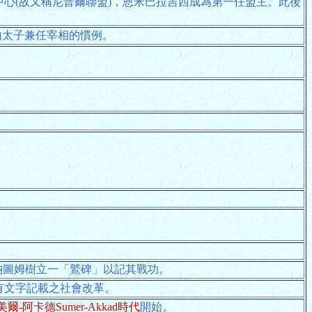
宗教中心(故又稱尼普爾聯盟)，恩米巴拉吉西成為第一任盟主。此後
由太子兼任宰相的慣例。
安納圖姆樹立一「鷲碑」以記其戰功。
早有文字記載之社會改革。
美爾-阿卡德Sumer-Akkad時代
開始。