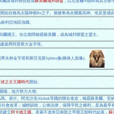
間蘇美爾諸城邦聯合組成
蘇美爾城邦聯盟
，以尼普爾Nippur為其
 開始自稱為太陽神賴Re之子。賴被奉為全國最高神。埃及形成
為敘利亞地區強國。
a先後任烏爾國王。在位期間稱霸蘇美爾，成為城邦聯盟之盟主。
za建築齊阿普斯大金字塔。
築齊夫林金字塔和斯芬克斯Sphinx像(獅身人面像)。
亞述之古王國時代
開始。
襲職，地方勢力大增。
擊敗烏瑪、基什、阿克沙克Akshak等國的聯合進攻，稱霸蘇美爾。
期間推行社會改革：減輕賦稅，公佈法律，保障平民之權利，是為最
南部建立
阿卡德王國
。美索不達米亞南部之早期王朝時代結束，
蘇