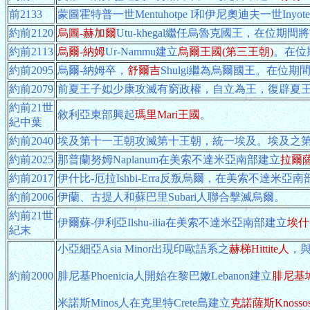
前2133
蒙圖霍特普一世Mentuhotpe I和伊尼奧迪夫一世Inyo
約前2120
烏圖-赫加爾
Utu-khegal繼任烏魯克國王，在位
約前2113
烏爾-納姆
Ur-Nammu建立
烏爾王國(第三王朝)
。在位
約前2095
烏爾-納姆卒，
舒爾吉
Shulgi繼為烏爾國王。在位
約前2079
前夏王子姒少康攻滅有窮政權，自立為王，復辟夏
約前21世
敘利亞東部興起
瑪里Mari王國
。
紀中葉
約前2040
埃及第十一王朝攻滅第十王朝，統一埃及。埃及之
約前2025
那普蘭努姆Naplanum在美索不達米亞南部建立
拉爾薩
約前2017
伊什比-厄拉Ishbi-Erra反叛烏爾，在美索不達米亞
約前2006
伊蘭、古提人和蘇巴里Subari人聯合擊滅烏爾。
約前21世
伊爾蘇-伊利亞Ilshu-ilia在美索不達米亞南部建立
埃什
紀末
小亞細亞Asia Minor出現印歐語系之
赫梯Hittite人
，與
約前2000
腓尼基Phoenicia人開始在黎巴嫩Lebanon建立
腓尼基
米諾斯Minos人在克里特Crete島建立
克諾薩斯Knoss