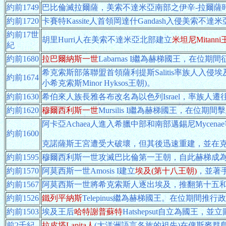
約前1749
巴比倫滅拉爾薩，美索不達米亞南部之伊辛-拉爾薩
約前1720
卡賽特Kassite人首領岡達什Gandash入侵美索不
約前17世
胡里Hurri人在美索不達米亞北部建立
米坦尼Mitann
紀
約前1680
拉巴爾納斯一世
Labarnas I繼為赫梯國王，在
希克索斯部落聯盟首領薩利提斯Salitis率族人入侵
約前1674
小希克索斯Minor Hyksos王朝)。
約前1630
希伯來人族長雅各布改名為以色列Israel，率族人
約前1620
穆爾西利斯一世
Mursilis I繼為赫梯國王，在
阿卡亞Achaea人進入希臘中部和南部邁錫尼Myc
約前1600
克諾薩斯王宮遭受大破壞，但其後迅速重建，並在克
約前1595
穆爾西利斯一世攻滅巴比倫第一王朝，自此赫梯成
約前1570
阿莫西斯一世Amosis I建立
埃及(第十八王朝)
，並著
約前1567
阿莫西斯一世將希克索斯人逐出埃及，推翻第十五
約前1526
鐵列平納斯
Telepinus繼為赫梯國王。在位期間
約前1503
埃及王后
哈特謝普蘇特
Hatshepsut自立為國王，
前2千紀
拉皮塔Lapita人
(大洋洲語言各族的祖先)在俾斯麥群島Bism