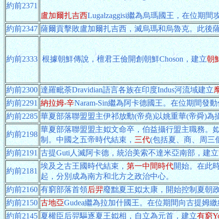
約前2371
盧加爾扎吉西
Lugalzaggisi繼為烏瑪國王，
約前2347
薩爾貢擊敗盧加爾扎吉西，滅烏瑪和烏魯克。此後
約前2333
根據朝鮮傳說，檀君王儉開創朝鮮Choson，建立
朝
約前2300
達羅毗荼Dravidian語言各族在印度Indus河流域建立
約前2291
納拉姆-辛
Naram-Sin繼為阿卡德國王。在位期
約前2285
華夏部落聯盟盟主伊祁放勳(帝堯)以姚重華(帝舜)
華夏部落聯盟盟主姒文命卒，伯益攝行盟主職務。
約前2198
制。中國之五帝時代結束，
三代
(包括夏、商、周三
約前2191
古提Guti人滅阿卡德，統治美索不達米亞南部，建立
埃及之古王國時代結束，
第一中間時代
開始。在此
約前2181
起，分別成為南方和北方之政治中心。
約前2160
有窮部落首領
后羿
廢黜夏王姒太康，開始控制夏朝
約前2150
古地亞
Gudea繼為拉加什國王。在位期間向古提
約前2145
夏權臣后羿驅逐夏王姒相，自立為元首，建立
有窮Yo