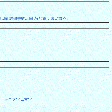
。
烏爾-納姆擊敗烏圖-赫加爾，滅烏魯克。
。
界上最早之字母文字。