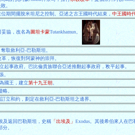
失敗。
為亞述國王，在位期間擺脫米坦尼之控制。亞述之古王國時代結束，
中王國時
祭司妥協，改名為
圖坦卡蒙
Tutankhamun。
奪取敘利亞-巴勒斯坦。
教改革，恢復對阿蒙神的崇拜。
sh，成立起事政府。巴比倫貴族聯合亞述推翻起事政府，敉平起事。
張。
自立為國王，建立
第十九王朝
。
動侵略。
兩國訂立和約，劃定在敘利亞-巴勒斯坦之邊界。
人自埃及返回巴勒斯坦，史稱
「出埃及」
Exodus。其後希伯來人在
部分。