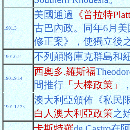
美國通過
《普拉特Pla
古巴內政。同年6月
1901.3
修正案》，使獨立後
不列顛將庫克群島和
1901.6.11
西奧多.羅斯福
Theod
1901.9.14
間推行
「大棒政策」
澳大利亞頒佈《私民
1901.12.23
白人澳大利亞政策
之
卡斯特羅
de Cast