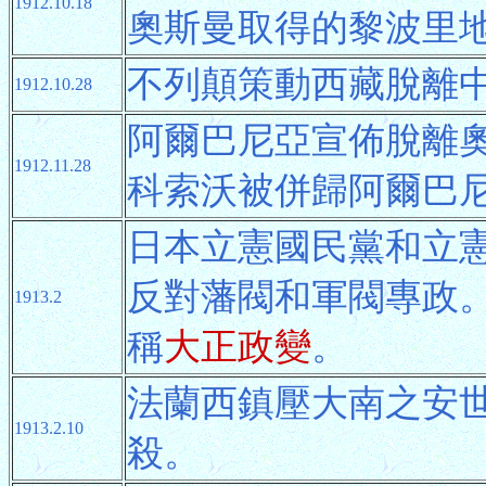
1912.10.18
奧斯曼取得的黎波里
不列顛策動西藏脫離
1912.10.28
阿爾巴尼亞宣佈脫離
1912.11.28
科索沃被併歸阿爾巴
日本立憲國民黨和立
反對藩閥和軍閥專政。
1913.2
稱
大正政變
。
法蘭西鎮壓大南之安
1913.2.10
殺。