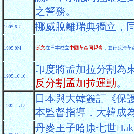
之警務。
挪威脫離瑞典獨立，同
1905.6.7
孫文
在日本成立
中國革命同盟會
，進行反清革
1905.8M
印度將孟加拉分割為
1905.10.16
反分割孟加拉運動
。
日本與大韓簽訂《保
1905.11.17
本監督指導，大韓成
丹麥王子哈康七世Hak