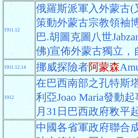
俄羅斯派軍入外蒙古(又稱喀
策動外蒙古宗教領袖博克多
1911.12
巴.胡圖克圖八世Jabzand
佛)宣佈外蒙古獨立，
挪威探險者
阿蒙森
Am
1911.12.14
在巴西南部之孔特斯塔多C
利亞Joao Maria發
1912
月31日巴西政府敉平
中國各省軍政府聯合