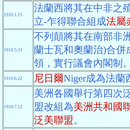
法蘭西將其在中非之殖
1910.1.15
立-乍得聯合組成
法屬
不列顛將其在南部非洲
蘭士瓦和奧蘭治)合併
1910.5.31
領，實行議會內閣制
尼日爾
Niger成為法
1910.6.22
美洲各國舉行第四次
盟改組為
美洲共和國
1910.7.12
泛美聯盟
。