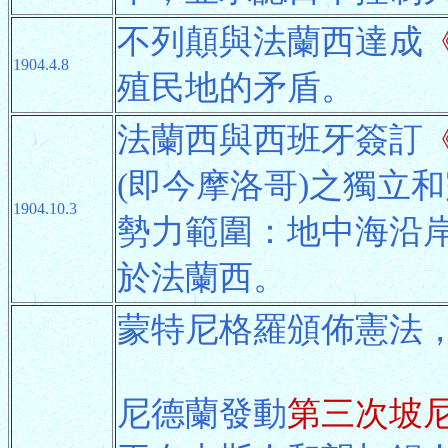
不列顛與法蘭西達成
1904.4.8
殖民地的矛盾。
法蘭西與西班牙簽訂
(即今摩洛哥)之獨立
1904.10.3
勢力範圍：地中海沿
於法蘭西。
蒙特尼格羅頒佈憲法
尼德蘭發動
第三次坡