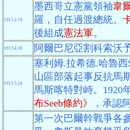
墨西哥立憲黨領袖
韋
羅，自任過渡總統。
1913.2.19
後組成
憲法軍
。
阿爾巴尼亞割科索沃
1913.4.10
塞利姆.拉希德.哈魯西Salim
山區部落起事反抗馬
1913.5.24
馬斯喀特對峙。192
布Seeb條約》
，承認
第一次巴爾幹戰爭各