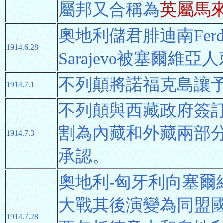
屬邦又合稱為
英屬馬
奧地利儲君腓迪南Fer
1914.6.28
Sarajevo被塞爾維亞
不列顛將諾福克島讓
1914.7.1
不列顛與西藏政府簽
割為內藏和外藏兩部
1914.7.3
承認。
奧地利-匈牙利向塞爾
大戰其後演變為同盟國
1914.7.28