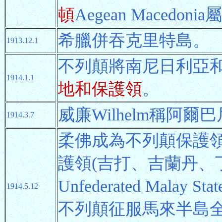
頓
Aegean Macedon
希臘併吞克里特島。
1913.12.1
不列顛將南尼日利亞
1914.1.1
地和保護領
。
威廉Wilhelm稱阿
1914.3.7
柔佛成為不列顛保護
護領(吉打、吉蘭丹、
Unfederated Mal
1914.5.12
不列顛征服馬來半島