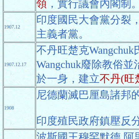
領
，實行議會內閣制
印度國民大會黨分裂
1907.12
主義者黨。
不丹旺楚克Wangchu
Wangchuk廢除教
1907.12.17
於一身，建立
不丹(旺
尼德蘭滅巴厘島諸邦
1908
印度殖民政府鎮壓反
波斯國王穆罕默德.阿里M