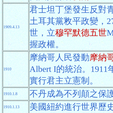
君士坦丁堡發生反對青
土耳其黨敉平政變，2
1909.4.13
世，立
穆罕默德五世
握政權。
摩納哥人民發動
摩納
Albert I的統治。
1910
實行君主立憲制。
不丹成為不列顛之保
1910.1.8
美國紐約進行世界歷
1910.1.13