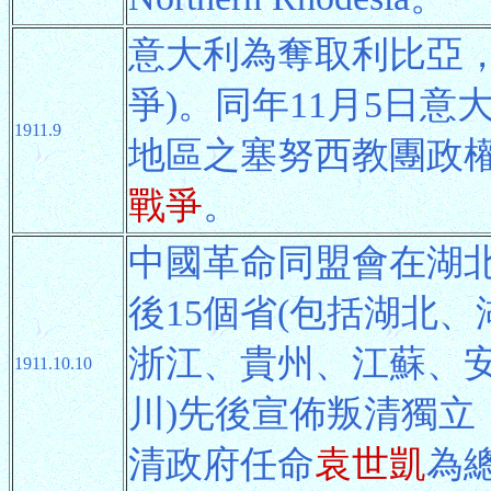
意大利為奪取利比亞
爭)。同年11月5日
1911.9
地區之塞努西教團政
戰爭
。
中國革命同盟會在湖
後15個省(包括湖北
浙江、貴州、江蘇、
1911.10.10
川)先後宣佈叛清獨立
清政府任命
袁世凱
為