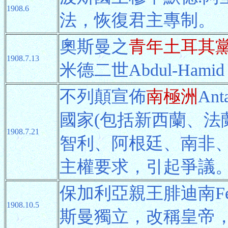
1908.6
法，恢復君主專制。
奧斯曼之
青年土耳其
1908.7.13
米德二世Abdul-Hami
不列顛宣佈
南極洲
An
國家(包括新西蘭、法
1908.7.21
智利、阿根廷、南非、
主權要求，引起爭議
保加利亞親王腓迪南Fe
1908.10.5
斯曼獨立，改稱皇帝