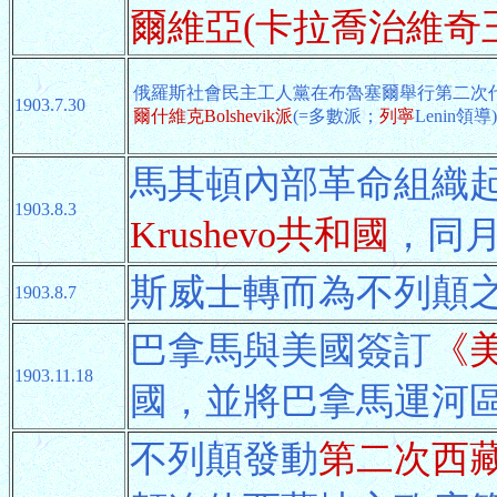
爾維亞(卡拉喬治維奇
俄羅斯社會民主工人黨在布魯塞爾舉行第二次代
1903.7.30
爾什維克Bolshevik派
(=多數派；
列寧
Lenin領導
馬其頓內部革命組織
1903.8.3
Krushevo共和國
，同月
斯威士轉而為不列顛
1903.8.7
巴拿馬與美國簽訂
《
1903.11.18
國，並將巴拿馬運河
不列顛發動
第二次西