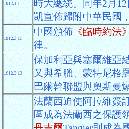
時大總統。同年2月1
1912.1.1
凱宣佈歸附中華民國
中國頒佈
《臨時約法
1912.3.11
律。
保加利亞與塞爾維亞
又與希臘、蒙特尼格
1912.3.13
巴爾幹聯盟與奧斯曼
法蘭西迫使阿拉維簽
區成為法蘭西之保護
丹吉爾
Tangier則