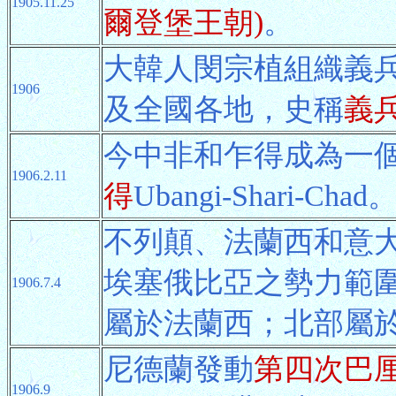
1905.11.25
爾登堡王朝)
。
大韓人閔宗植組織義
1906
及全國各地，史稱
義
今中非和乍得成為一
1906.2.11
得
Ubangi-Shari-Chad
不列顛、法蘭西和意
埃塞俄比亞之勢力範
1906.7.4
屬於法蘭西；北部屬
尼德蘭發動
第四次巴
1906.9