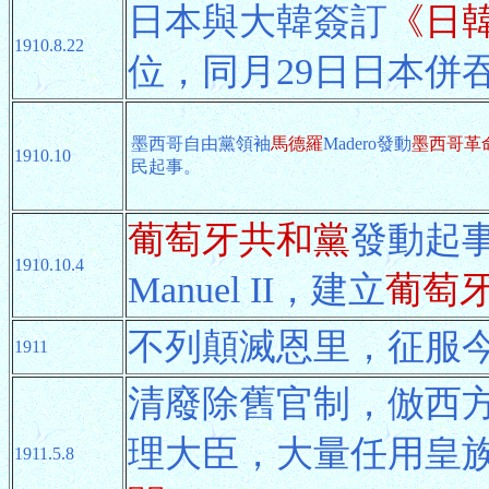
日本與大韓簽訂
《日
1910.8.22
位，同月29日日本併
墨西哥自由黨領袖
馬德羅
Madero發動
墨西哥革
1910.10
民起事。
葡萄牙共和黨
發動起
1910.10.4
Manuel II，建立
葡萄
不列顛滅恩里，征服
1911
清廢除舊官制，倣西
理大臣，大量任用皇
1911.5.8