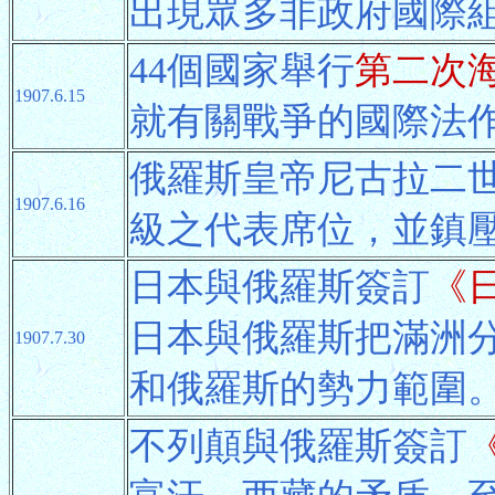
出現眾多非政府國際
44個國家舉行
第二次
1907.6.15
就有關戰爭的國際法
俄羅斯皇帝尼古拉二
1907.6.16
級之代表席位，並鎮
日本與俄羅斯簽訂
《
日本與俄羅斯把滿洲
1907.7.30
和俄羅斯的勢力範圍
不列顛與俄羅斯簽訂