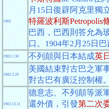
月15日復辟阿克里獨立
特羅波利斯Petropoli
1902
巴西，巴西則答允為
口。1904年2月25
不列顛與日本結成
英
1902.1.30
美國結束對古巴之軍
1902.5.20
對古巴有廣泛控制權
德意志、不列顛等派
還外債，引發
第二次
1902.12.11