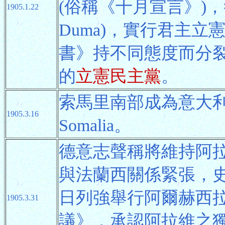
(俗稱《十月宣言》)
1905.1.22
Duma)，實行君主
書》持不同態度而分
的
立憲民主黨
。
索馬里南部成為意大
1905.3.16
Somalia。
德意志聲稱將維持阿
與法蘭西關係緊張，
日列強舉行阿爾赫西
1905.3.31
議》，承認阿拉維之