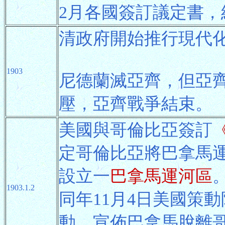
2月各國簽訂議定書，
清政府開始推行現代
1903
尼德蘭滅亞齊，但亞齊
壓，亞齊戰爭結束。
美國與哥倫比亞簽訂
《
定哥倫比亞將巴拿馬
設立一
巴拿馬運河區
1903.1.2
同年11月4日美國策動
動，宣佈巴拿馬脫離