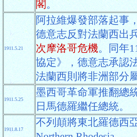
閣
。
阿拉維爆發部落起事，
德意志反對法蘭西出
次摩洛哥危機
。同年1
1911.5.21
協定》，德意志承認
法蘭西則將非洲部分
墨西哥革命軍推翻總統
1911.5.25
日馬德羅繼任總統。
不列顛將東北羅德西
1911.8.17
Northern Rhodesia。