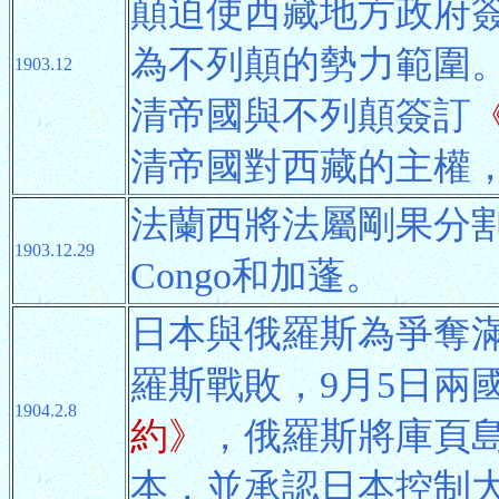
顛迫使西藏地方政府
為不列顛的勢力範圍。清
1903.12
清帝國與不列顛簽訂
清帝國對西藏的主權
法蘭西將法屬剛果分
1903.12.29
Congo和加蓬。
日本與俄羅斯為爭奪
羅斯戰敗，9月5日兩
1904.2.8
約》
，俄羅斯將庫頁
本，並承認日本控制