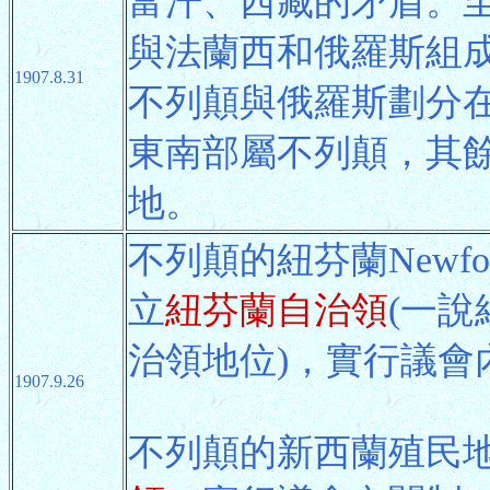
富汗、西藏的矛盾。
與法蘭西和俄羅斯組
1907.8.31
不列顛與俄羅斯劃分
東南部屬不列顛，其
地。
不列顛的紐芬蘭Newfo
立
紐芬蘭自治領
(一說
治領地位)，實行議會
1907.9.26
不列顛的新西蘭殖民