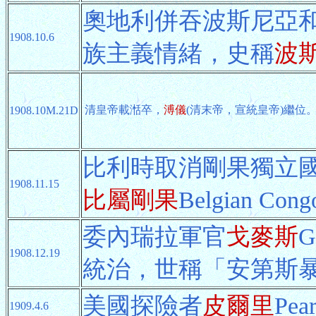
奧地利併吞波斯尼亞
1908.10.6
族主義情緒，史稱
波
清皇帝載湉卒，
溥儀
(清末帝，宣統皇帝)繼位
1908.10M.21D
比利時取消剛果獨立
1908.11.15
比屬剛果
Belgian Con
委內瑞拉軍官
戈麥斯
1908.12.19
統治，世稱「安第斯
美國探險者
皮爾里
Pe
1909.4.6