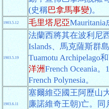
(史稱
巴拿馬事變
)。
毛里塔尼亞
Maurit
1903.5.12
法蘭西將其在波利尼西亞
Islands、馬克薩斯群島M
Tuamotu Archipelag
1903.5.19
洋洲
French Oceani
French Polynesia。
塞爾維亞國王阿歷山大Al
廉諾維奇王朝)亡。同月
1903.6.11