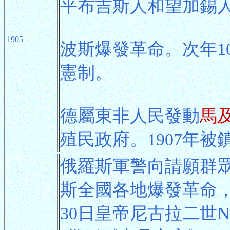
平布吉斯人和望加錫
1905
波斯爆發革命。次年1
憲制。
德屬東非人民發動
馬及
殖民政府。1907年被
俄羅斯軍警向請願群
斯全國各地爆發革命
30日皇帝尼古拉二世Niko