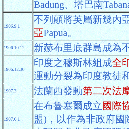
Badung、塔巴南Ta
不列顛將英屬新幾內
1906.9.1
亞
Papua。
新赫布里底群島成為
1906.10.12
印度之穆斯林組成
全
1906.12.30
運動分裂為印度教徒
法蘭西發動
第二次法
1907.3
在布魯塞爾成立
國際
盟)，以作為非政府國
1907.6.1