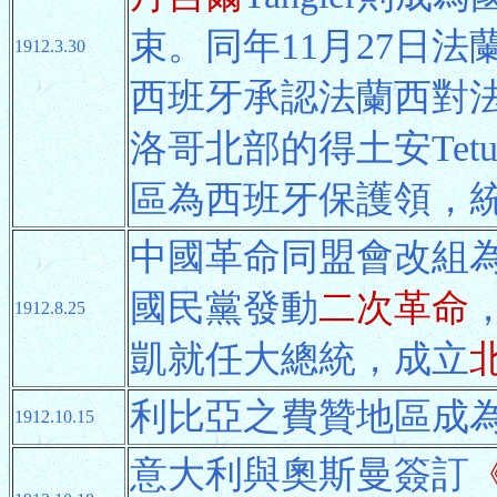
束。同年11月27日
1912.3.30
西班牙承認法蘭西對
洛哥北部的得土安Tetu
區為西班牙保護領，
中國革命同盟會改組
國民黨發動
二次革命
1912.8.25
凱就任大總統，成立
利比亞之費贊地區成
1912.10.15
意大利與奧斯曼簽訂
《