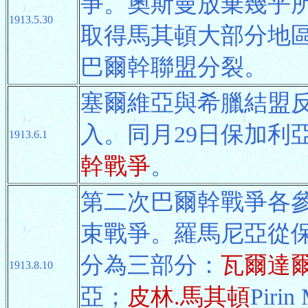
爭。奧斯曼放棄幾乎
1913.5.30
取得馬其頓大部分地
巴爾幹聯盟分裂。
塞爾維亞與希臘結盟
入。同月29日保加利
1913.6.1
幹戰爭
。
第二次巴爾幹戰爭各
束戰爭。羅馬尼亞從
分為三部分：
瓦爾達爾
1913.8.10
亞；
皮林.馬其頓
Piri