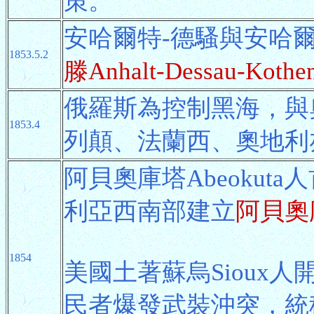
策。
安哈爾特-德騷與安哈爾
1853.5.2
滕Anhalt-Dessau-Kot
俄羅斯為控制黑海，與
1853.4
列顛、法蘭西、奧地利
阿貝奧庫塔Abeokuta
利亞西南部建立
阿貝奧
1854
美國土著蘇烏Sioux
民者爆發武裝沖突，統