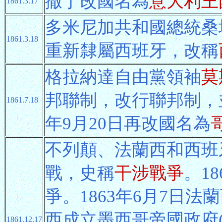
撒丁改國名為
意大利王
1861.3.17
多米尼加共和國總統桑塔
1861.3.18
重新隸屬西班牙，改稱
格拉納達自由黨領袖
莫
邦聯制，改行聯邦制，
1861.7.18
年9月20日再改國名為
不列顛、法蘭西和西班
戰，史稱
干涉戰爭
。1
爭。1863年6月7日法
西成立墨西哥帝國政府
1861.12.17