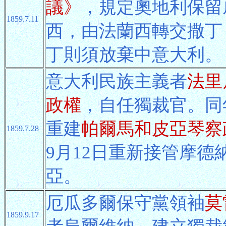
議》
，規定奧地利保留
1859.7.11
西，由法蘭西轉交撒丁
丁則須放棄中意大利。
意大利民族主義者
法里
政權
，自任獨裁官。同
重建
帕爾馬和皮亞琴察
1859.7.28
9月12日重新接管摩德
亞。
厄瓜多爾保守黨領袖
莫
1859.9.17