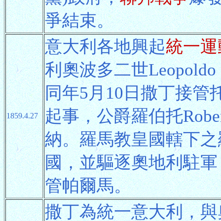
爭結束。
意大利各地興起
統一運
利奧波多二世Leopol
同年5月10日撒丁接管
起事，公爵羅伯托Robe
1859.4.27
納。羅馬教皇國轄下之
國，並驅逐奧地利駐軍
管帕爾馬。
撒丁為統一意大利，與