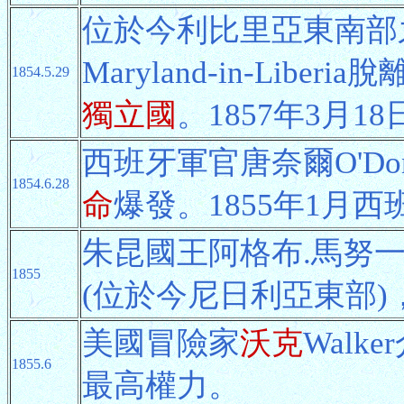
位於今利比里亞東南部
Maryland-in-Libe
1854.5.29
獨立國
。1857年3月
西班牙軍官唐奈爾O'Don
1854.6.28
命
爆發。1855年1月
朱昆國王阿格布.馬努一世Ag
1855
(位於今尼日利亞東部)
美國冒險家
沃克
Wal
1855.6
最高權力。