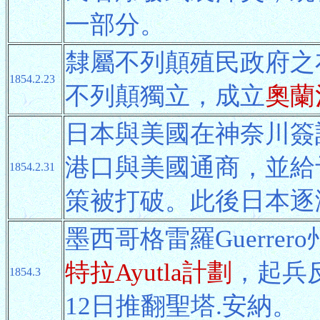
一部分。
隸屬不列顛殖民政府之
1854.2.23
不列顛獨立，成立
奧蘭
日本與美國在神奈川簽
港口與美國通商，並給
1854.2.31
策被打破。此後日本逐
墨西哥格雷羅Guerrer
特拉Ayutla計劃
，起兵
1854.3
12日推翻聖塔.安納。