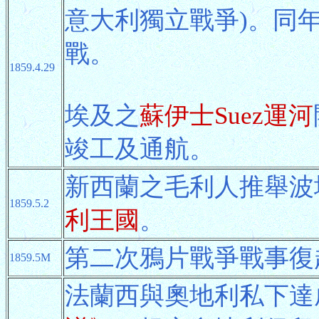
意大利獨立戰爭)。同年
戰。
1859.4.29
埃及之
蘇伊士Suez運河
竣工及通航。
新西蘭之毛利人推舉波塔圖
1859.5.2
利王國
。
第二次鴉片戰爭戰事復
1859.5M
法蘭西與奧地利私下達