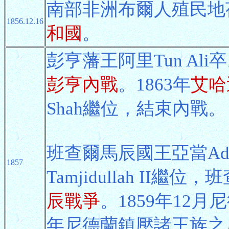
南部非洲布爾人殖民地
1856.12.16
和國
。
彭亨藩王阿里Tun A
彭亨內戰
。1863年
艾哈
Shah繼位，結束內戰。
班查爾馬辰國王亞當A
1857
Tamjidullah II
辰戰爭
。1859年12
年尼德蘭鎮壓諸王族之