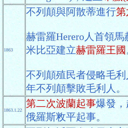
不列顛與阿散蒂進行
第
赫雷羅Herero人首領馬
米比亞建立
赫雷羅王國
1863
不列顛殖民者侵略毛利
年不列顛擊敗毛利人。
第二次波蘭起事
爆發，
1863.1.22
俄羅斯敉平起事。