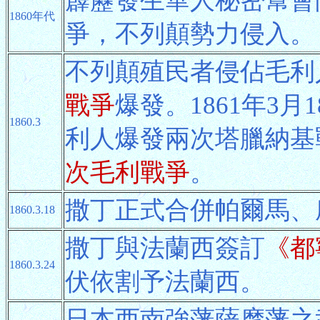
霹靂發生華人秘密幫會
1860年代
爭，不列顛勢力侵入。
不列顛殖民者侵佔毛利
戰爭
爆發。1861年3
1860.3
利人爆發兩次塔臘納基
次毛利戰爭
。
撒丁正式合併帕爾馬、
1860.3.18
撒丁與法蘭西簽訂
《都
1860.3.24
伏依割予法蘭西。
日本西南強藩薩摩藩之