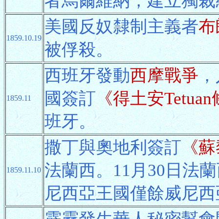
者烏爾維納，建立獨裁
美國反奴隸制主義者
布
1859.10.19
被俘殺。
西班牙發動
西摩戰爭
，
國簽訂
《得土安Tetua
1859.11
班牙。
撒丁與奧地利簽訂
《蘇
法蘭西。11月30日法
1859.11.10
尼西亞王國僅餘威尼西