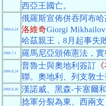
西亞王國亡。
俄羅斯宣佈併吞阿布哈茲
洛維奇
Giorgi Mik
1866.6.24
哈茲親王，8月起事失
羅馬尼亞頒佈憲法，實
1866.7.1
普魯士與奧地利簽訂
《
1866.8.24
聯。奧地利、列支敦士
漢諾威、黑森-卡塞爾
1866.9.20
捻軍分裂為東、西兩支