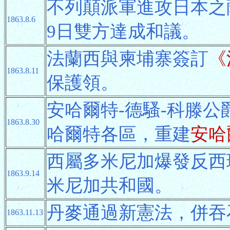
不列顛派軍進攻日本之
1863.8.6
9日雙方達成和議。
法蘭西與柬埔寨簽訂
《
1863.8.11
保護領。
安哈爾特-德騷-科滕公
1863.8.30
哈爾特各區，重建
安哈
西屬多米尼加爆發反西
1863.9.14
米尼加共和國。
丹麥通過新憲法，併吞
1863.11.13