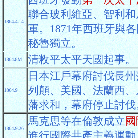
聯合玻利維亞、智利和厄
1864.4.14
軍。1871年西班牙與
秘魯獨立。
清敉平太平天國起事。
1864.8M
日本江戶幕府討伐長州
列顛、美國、法蘭西、
1864.9
藩求和，幕府停止討伐
馬克思等在倫敦成立
國
1864.9.26
進行國際共產主義運動