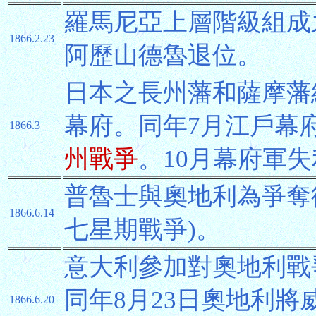
羅馬尼亞上層階級組成
1866.2.23
阿歷山德魯退位。
日本之長州藩和薩摩藩
幕府。同年7月江戶幕
1866.3
州戰爭
。10月幕府軍
普魯士與奧地利為爭奪
1866.6.14
七星期戰爭)。
意大利參加對奧地利戰
同年8月23日奧地利將
1866.6.20