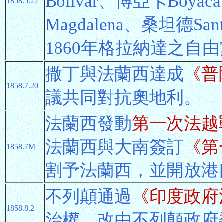
Bolivar、博亞卡Boy
1858.5.22
Magdalena、桑坦德S
1860年格拉納達之自
撒丁與法蘭西達成
《普隆
1858.7.20
議共同對抗奧地利。
法蘭西發動
第一次法越
法蘭西與大南簽訂
《第
1858.7M
割予法蘭西，並開放港
不列顛通過
《印度政府
1858.8.2
治權，改由不列顛政府委