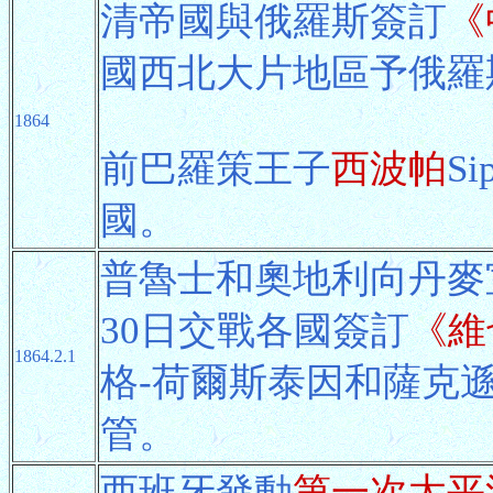
清帝國與俄羅斯簽訂
《
國西北大片地區予俄羅
1864
前巴羅策王子
西波帕
S
國。
普魯士和奧地利向丹麥
30日交戰各國簽訂
《維
1864.2.1
格-荷爾斯泰因和薩克
管。
西班牙發動
第一次太平