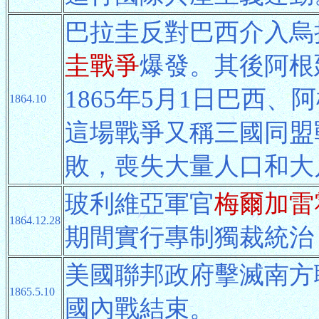
巴拉圭反對巴西介入烏
圭戰爭
爆發。其後阿根
1865年5月1日巴西
1864.10
這場戰爭又稱三國同盟戰
敗，喪失大量人口和大
玻利維亞軍官
梅爾加雷
1864.12.28
期間實行專制獨裁統治
美國聯邦政府擊滅南方
1865.5.10
國內戰結束。