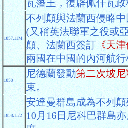
瓦藩王，復辟佩什瓦政
不列顛與法蘭西侵略中
(又稱英法聯軍之役或亞
1857.11M
顛、法蘭西簽訂
《天津
兩國在中國的內河航行
尼德蘭發動
第二次坡尼
1858
束。
安達曼群島成為不列顛殖
10月16日尼科巴群島
1858.1.22