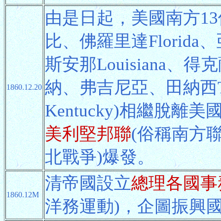
由是日起，美國南方1
比、佛羅里達Florida
斯安那Louisiana、
納、弗吉尼亞、田納西Te
1860.12.20
Kentucky)相繼脫
美利堅邦聯
(俗稱南方聯
北戰爭)爆發。
清帝國設立
總理各國事
1860.12M
洋務運動)，企圖振興