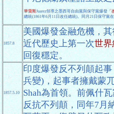
華雷斯
Juarez領導之墨西哥自由黨與保守黨爆發
「
總統(1861年6月11日改任總統)。同月21日保
美國爆發金融危機，其
近代歷史上第一次
世界
1857.8
回復穩定。
印度爆發反不列顛起事
兵變)，起事者擁戴蒙兀兒
Shah為首領。前佩什
1857.5.10
反抗不列顛，同年7月納納