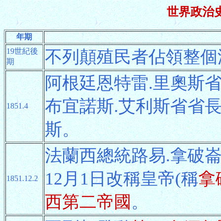
世界政治史年
年期
19世紀後
不列顛殖民者佔領整個
期
阿根廷恩特雷.里奧斯
布宜諾斯.艾利斯省省
1851.4
斯。
法蘭西總統路易.拿破
12月1日改稱皇帝(稱
拿
1851.12.2
西第二帝國
。