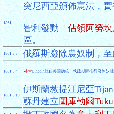
突尼西亞頒佈憲法，實
1861
智利發動
「佔領阿勞坎
區。
俄羅斯廢除農奴制，至
1861.3.3
1861.3.4
林肯
Lincoln就任美國總統，執政期間推行廢除奴隸
伊斯蘭教提江尼亞Tijan
1861.3.10
蘇丹建立
圖庫勒爾Tuku