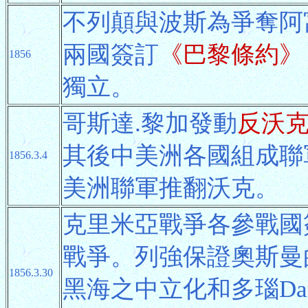
不列顛與波斯為爭奪阿
兩國簽訂
《巴黎條約》
1856
獨立。
哥斯達.黎加發動
反沃
其後中美洲各國組成聯
1856.3.4
美洲聯軍推翻沃克。
克里米亞戰爭各參戰國
戰爭。列強保證奧斯曼
1856.3.30
黑海之中立化和多瑙Da