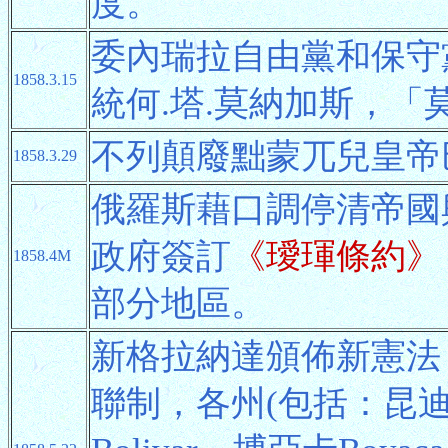
度。
委內瑞拉自由黨和保守
1858.3.15
統何.塔.莫納加斯，
不列顛廢黜蒙兀兒皇帝
1858.3.29
俄羅斯藉口調停清帝國
政府簽訂
《璦琿條約》
1858.4M
部分地區。
新格拉納達頒佈新憲法
聯制，各州(包括：昆