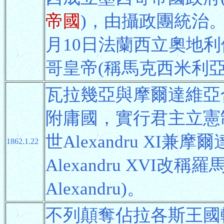
帝國
)，由攝政團統治。
月10日法蘭西立奧地利儲
哥皇帝(稱馬克西米利亞
瓦拉幾亞與摩爾達維亞
附庸國，實行君主立憲
世Alexandru XI
1862.1.22
Alexandru XVI
Alexandru)。
不列顛奪佔拉各斯王國