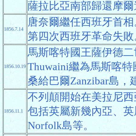
薩拉比亞南部歸還摩爾
唐奈爾繼任西班牙首相。
1856.7.14
第四次西班牙革命失敗
馬斯喀特國王薩伊德二世S
Thuwaini繼為馬斯喀
1856.10.19
桑給巴爾Zanzibar島，
不列顛開始在美拉尼西
包括英屬新幾內亞、英
1856.11.1
Norfolk島等。