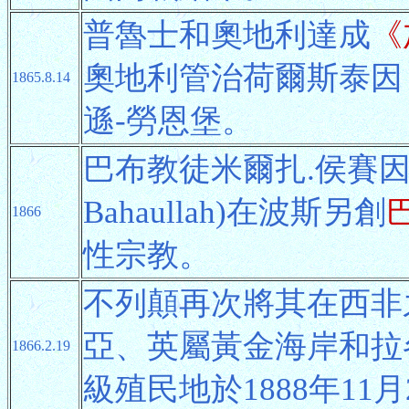
普魯士和奧地利達成
《
奧地利管治荷爾斯泰因
1865.8.14
遜-勞恩堡。
巴布教徒米爾扎.侯賽因.阿里M
Bahaullah)在波斯另創
巴
1866
性宗教。
不列顛再次將其在西非
亞、英屬黃金海岸和拉
1866.2.19
級殖民地於1888年11