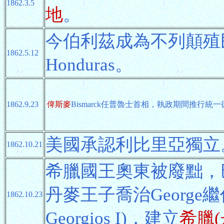
1862.3.5
地
。
今伯利茲成為不列顛殖
1862.5.12
Honduras。
1862.9.23
俾斯麥
Bismarck任普魯士首相，執政期間推行統
美國承認利比里亞獨立
1862.10.21
希臘國王奧東被廢黜，巴
丹麥王子喬治Georg
1862.10.23
Georgios I)，建立
希臘(