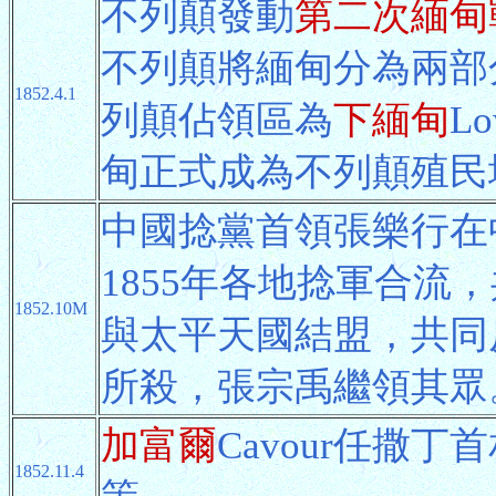
不列顛發動
第二次緬甸
不列顛將緬甸分為兩部
1852.4.1
列顛佔領區為
下緬甸
L
甸正式成為不列顛殖民
中國捻黨首領張樂行在
1855年各地捻軍合流
1852.10M
與太平天國結盟，共同反
所殺，張宗禹繼領其眾
加富爾
Cavour任撒
1852.11.4