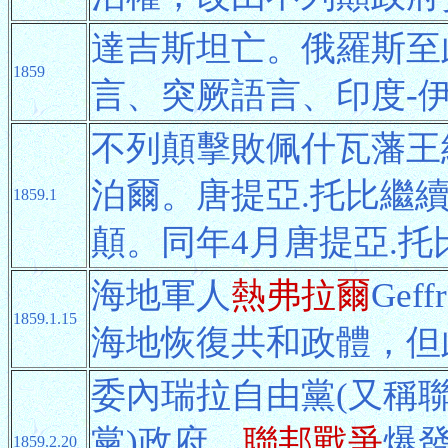
達吉斯坦亡。俄羅斯至
1859
言、突厥語言、印度-
不列顛擊敗佩什瓦藩王
泊爾。唐提亞.托比繼
1859.1
顛。同年4月唐提亞.
海地軍人
熱弗拉爾
Ge
1859.1.15
海地恢復共和政體，但
委內瑞拉自由黨(又稱聯
黨)政府，
聯邦戰爭
爆發
1859.2.20