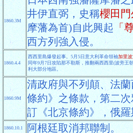
井伊直弼，史稱
櫻田門
1860.3M
摩藩為首)自此興起
「
西方列強入侵。
西西里島爆發起事。5月5日意大利革命領袖
加里波
1860.4.4
同年9月7日攻陷那不勒斯，推翻兩西西里(波旁王
利大部分地區。
清政府與不列顛、法蘭
條約》之條款，第二次
1860.9M
訂《北京條約》，俄羅
阿根廷取消邦聯制。
1860.10.1