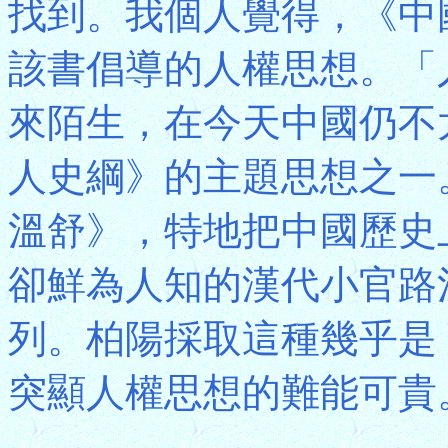
找到。我個人覺得，《中
該書倡導的人權思想。「
來陌生，在今天中國仍不
人史綱》的主題思想之一
溫舒》，特地把中國歷史
卻鮮為人知的漢代小官路
列。柏陽採取這種幾乎是
突顯人權思想的難能可貴