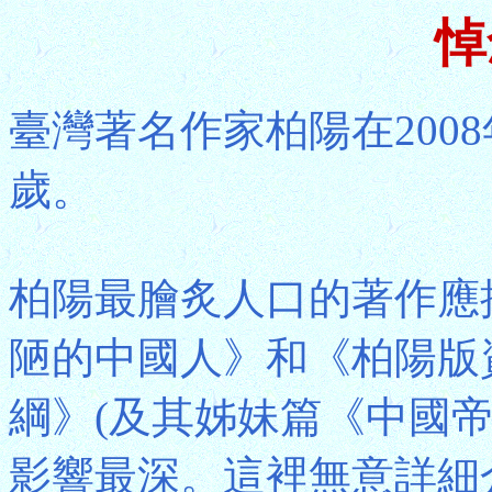
悼
臺灣著名作家柏陽在2008
歲。
柏陽最膾炙人口的著作應
陋的中國人》和《柏陽版
綱》(及其姊妹篇《中國
影響最深。這裡無意詳細