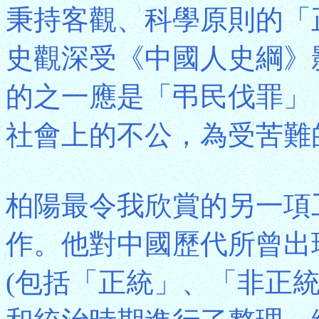
秉持客觀、科學原則的「
史觀深受《中國人史綱》
的之一應是「弔民伐罪」
社會上的不公，為受苦難
柏陽最令我欣賞的另一項
作。他對中國歷代所曾出
(包括「正統」、「非正