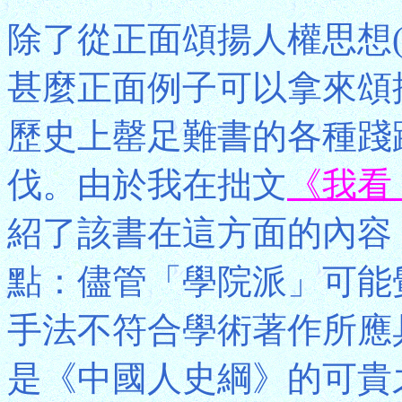
除了從正面頌揚人權思想
甚麼正面例子可以拿來頌
歷史上罄足難書的各種踐
伐。由於我在拙文
《我看
紹了該書在這方面的內容
點：儘管「學院派」可能
手法不符合學術著作所應
是《中國人史綱》的可貴