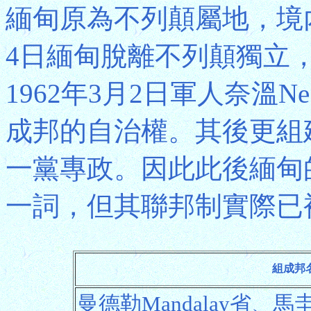
緬甸原為不列顛屬地，境內
4日緬甸脫離不列顛獨立
1962年3月2日軍人奈溫N
成邦的自治權。其後更組
一黨專政。因此此後緬甸的
一詞，但其聯邦制實際已
組成邦
曼德勒Mandalay省、馬