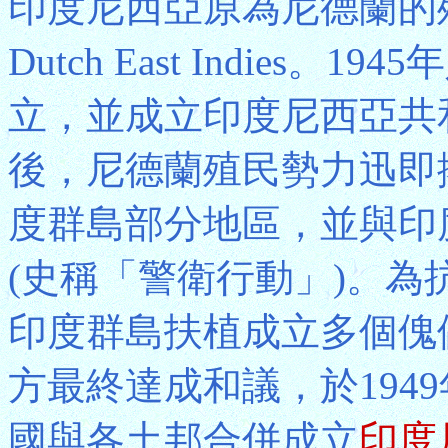
印度尼西亞原為尼德蘭的
Dutch East Indies
立，並成立印度尼西亞共
後，尼德蘭殖民勢力迅即
度群島部分地區，並與印
(史稱「警衛行動」)。
印度群島扶植成立多個傀
方最終達成和議，於1949
國與各土邦合併成立
印度