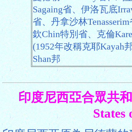
Sagaing省、伊洛瓦底Irr
省、丹拿沙林Tenasseri
欽Chin特別省、克倫Kare
(1952年改稱克耶Kayah
Shan邦
印度尼西亞合眾共和國 Rep
States 