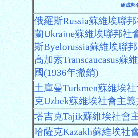
組成邦
俄羅斯Russia蘇維埃
蘭Ukraine蘇維埃聯
斯Byelorussia蘇維
高加索Transcaucas
國(1936年撤銷)
土庫曼Turkmen蘇維
克Uzbek蘇維埃社會主
塔吉克Tajik蘇維埃社
哈薩克Kazakh蘇維埃社