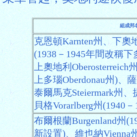
組成邦
克恩頓Karnten州、下奧地利N
(1938－1945年間改稱下多
上奧地利Oberosterreic
上多瑙Oberdonau州)、
泰爾馬克Steiermark州
貝格Vorarlberg州(19
布爾根蘭Burgenland州(
新設置)、維也納Vienna