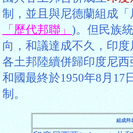
制，並且與尼德蘭組成「
「歷代邦聯」
)。但民族
向，和議達成不久，印度
各土邦陸續併歸印度尼西
和國最終於1950年8月
制。
組成邦