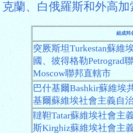
克蘭、白俄羅斯和外高加
組成邦
突厥斯坦Turkestan
國、彼得格勒Petrogr
Moscow聯邦直轄市
巴什基爾Bashkir蘇維埃
基爾蘇維埃社會主義自治
韃靼Tatar蘇維埃社會
斯Kirghiz蘇維埃社會