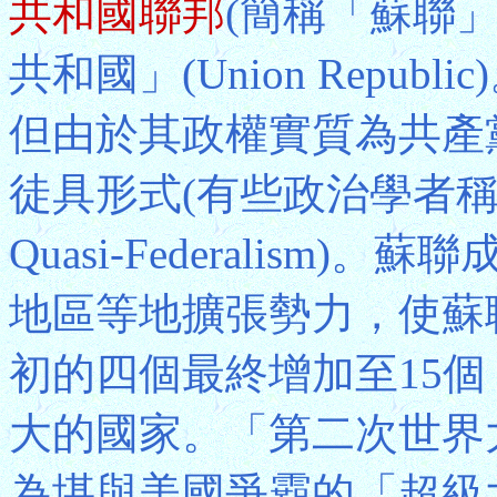
共和國聯邦
(簡稱「蘇聯
共和國」(Union Repu
但由於其政權實質為共產
徒具形式(有些政治學者
Quasi-Federalis
地區等地擴張勢力，使蘇
初的四個最終增加至15
大的國家。「第二次世界
為堪與美國爭霸的「超級大