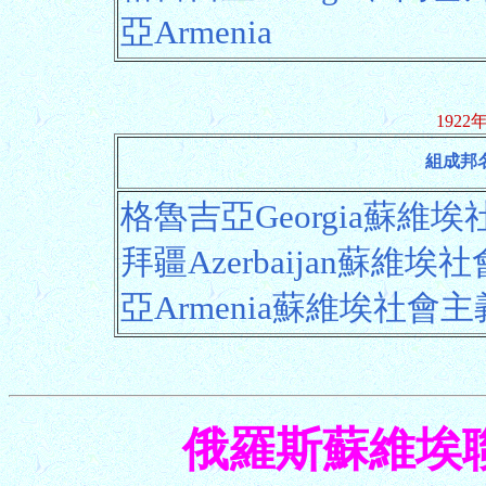
亞Armenia
192
組成邦
格魯吉亞Georgia蘇
拜疆Azerbaijan蘇
亞Armenia蘇維埃社會
俄羅斯蘇維埃