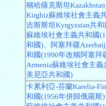
稱哈薩克斯坦Kazakhst
Kirghiz蘇維埃社會主義
吉斯斯坦Kyrgyzstan共和
蘇維埃社會主義共和國(1
和國)、阿塞拜疆Azerba
和國(1990年改稱阿塞
Armenia蘇維埃社會主義
美尼亞共和國)
卡累利亞-芬蘭Karelia-
和國(1956年併歸俄羅斯)