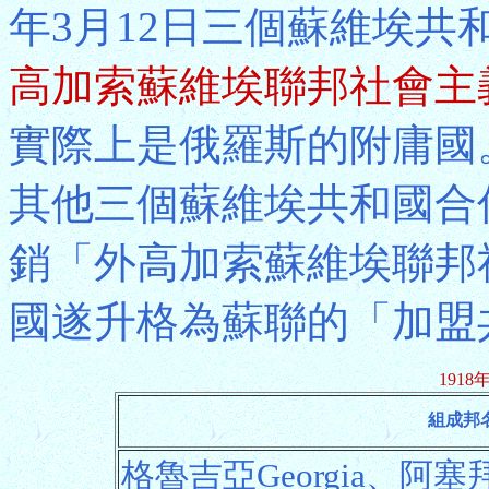
年3月12日三個蘇維埃
高加索蘇維埃聯邦社會主
實際上是俄羅斯的附庸國。
其他三個蘇維埃共和國合併
銷「外高加索蘇維埃聯邦
國遂升格為蘇聯的「加盟
191
組成邦
格魯吉亞Georgia、阿塞拜