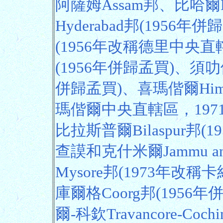
阿薩姆Assam邦、比哈爾
Hyderabad邦(1956年
(1956年改稱德里中央直轄
(1956年併歸孟買)、須叻他Sa
併歸孟買)、喜瑪偕爾Hima
瑪偕爾中央直轄區，197
比拉斯普爾Bilaspur邦(
查謨和克什米爾Jammu an
Mysore邦(1973年改稱卡
庫爾格Coorg邦(195
爾-科欽Travancore-Co