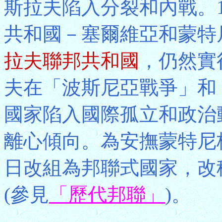
斯拉夫陷入分裂和內戰。1
共和國－塞爾維亞和蒙特
拉夫聯邦共和國
，仍然實
夫在「波斯尼亞戰爭」和
國家陷入國際孤立和政治
離心傾向。為安撫蒙特尼格
日改組為邦聯式國家，改
(參見
「歷代邦聯」
)。