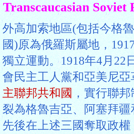
Transcaucasian Soviet F
外高加索地區(包括今格
國)原為俄羅斯屬地，19
獨立運動。1918年4月
會民主工人黨和亞美尼亞
主聯邦共和國
，實行聯邦
裂為格魯吉亞、阿塞拜疆
先後在上述三國奪取政權，