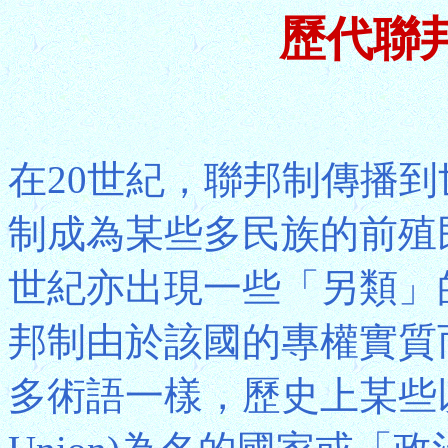
歷代聯邦(
在20世紀，聯邦制傳播
制成為某些多民族的前殖
世紀亦出現一些「另類」
邦制由於該國的專權實質
多術語一樣，歷史上某些以「聯