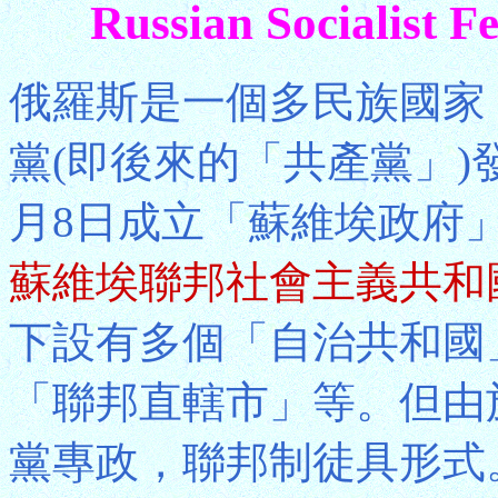
Russian Socialist F
俄羅斯是一個多民族國家，19
黨(即後來的「共產黨」)
月8日成立「蘇維埃政府」。
蘇維埃聯邦社會主義共和
下設有多個「自治共和國
「聯邦直轄市」等。但由
黨專政，聯邦制徒具形式。1