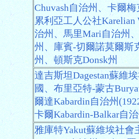
Chuvash自治州、卡爾梅
累利亞工人公社Karelian Wo
治州、馬里Mari自治州、
州、庫賓-切爾諾莫爾斯克Kub
州、頓斯克Donsk州
達吉斯坦Dagestan蘇
國、布里亞特-蒙古Burya
爾達Kabardin自治州(
卡爾Kabardin-Balka
雅庫特Yakut蘇維埃社