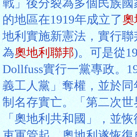
戰」後分裂為多個民族國
的地區在1919年成立了
奧
地利實施新憲法，實行聯邦
為
奧地利聯邦
)。可是從1
Dollfuss實行一黨專政
義工人黨」奪權，並於同
制名存實亡。「第二次世
「奧地利共和國」，並恢復
束軍管起，奧地利遂恢復